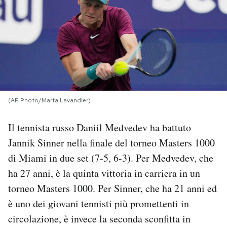
PODCAST
NEWSLETTER
I MIEI PREFERITI
(AP Photo/Marta Lavandier)
SHOP
Il tennista russo Daniil Medvedev ha battuto
Jannik Sinner nella finale del torneo Masters 1000
CALENDARIO
di Miami in due set (7-5, 6-3). Per Medvedev, che
ha 27 anni, è la quinta vittoria in carriera in un
torneo Masters 1000. Per Sinner, che ha 21 anni ed
AREA PERSONALE
è uno dei giovani tennisti più promettenti in
Area Personale
circolazione, è invece la seconda sconfitta in
Newsletter