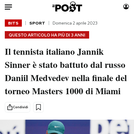
Auto
BITS
SPORT
Domenica 2 aprile 2023
QUESTO ARTICOLO HA PIÙ DI
3 ANNI
HOME
Il tennista italiano Jannik
Italia
Moda
Mondo
Libri
Sinner è stato battuto dal russo
Politica
Consumismi
Daniil Medvedev nella finale del
Tecnologia
Storie/Idee
Internet
Ok Boomer!
torneo Masters 1000 di Miami
Scienza
Media
Cultura
Europa
Condividi
Economia
Altrecose
Sport
Mondiali calcio 2026