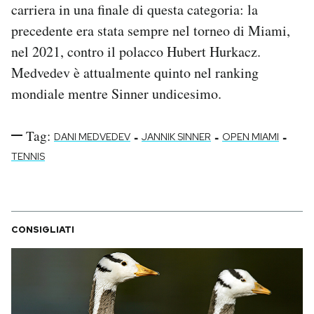
carriera in una finale di questa categoria: la
Notifiche mobile
precedente era stata sempre nel torneo di Miami,
Regala il Post
Hai bisogno di aiuto?
nel 2021, contro il polacco Hubert Hurkacz.
Esci
Medvedev è attualmente quinto nel ranking
mondiale mentre Sinner undicesimo.
Tag:
-
-
-
DANI MEDVEDEV
JANNIK SINNER
OPEN MIAMI
TENNIS
CONSIGLIATI