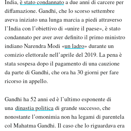
India,
è stato condannato
a due anni di carcere per
Notifiche mobile
diffamazione. Gandhi, che lo scorso settembre
Regala il Post
aveva iniziato una lunga marcia a piedi attraverso
Hai bisogno di aiuto?
l’India con l’obiettivo di «unire il paese», è stato
Esci
condannato per aver aver definito il primo ministro
indiano Narendra Modi «
un ladro
» durante un
comizio elettorale nell’aprile del 2019. La pena è
stata sospesa dopo il pagamento di una cauzione
da parte di Gandhi, che ora ha 30 giorni per fare
ricorso in appello.
Gandhi ha 52 anni ed è l’ultimo esponente di
una
dinastia politica
di grande successo, che
nonostante l’omonimia non ha legami di parentela
col Mahatma Gandhi. Il caso che lo riguardava era