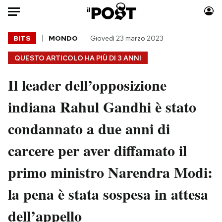
Auto
BITS
MONDO
Giovedì 23 marzo 2023
QUESTO ARTICOLO HA PIÙ DI
3 ANNI
HOME
Il leader dell’opposizione
Italia
Moda
Mondo
Libri
indiana Rahul Gandhi è stato
Politica
Consumismi
condannato a due anni di
Tecnologia
Storie/Idee
Internet
Ok Boomer!
carcere per aver diffamato il
Scienza
Media
primo ministro Narendra Modi:
Cultura
Europa
Economia
Altrecose
la pena è stata sospesa in attesa
Sport
Mondiali calcio 2026
dell’appello