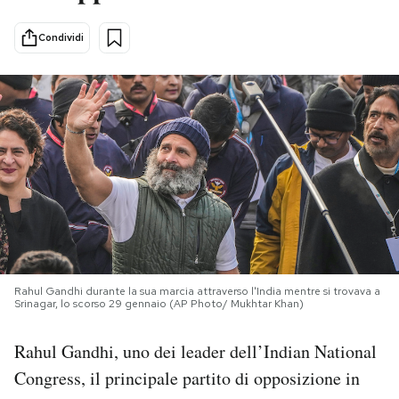
PODCAST
Condividi
NEWSLETTER
I MIEI PREFERITI
SHOP
CALENDARIO
Rahul Gandhi durante la sua marcia attraverso l'India mentre si trovava a
Srinagar, lo scorso 29 gennaio (AP Photo/ Mukhtar Khan)
AREA PERSONALE
Rahul Gandhi, uno dei leader dell’Indian National
Area Personale
Congress, il principale partito di opposizione in
Newsletter