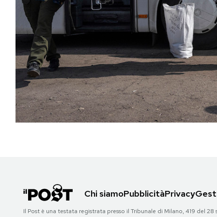
PODCAST
NEWSLETTER
I MIEI PREFERITI
SHOP
CALENDARIO
AREA PERSONALE
Chi siamo
Pubblicità
Privacy
Gesti
Area Personale
Il Post è una testata registrata presso il Tribunale di Milano, 419 del
Newsletter