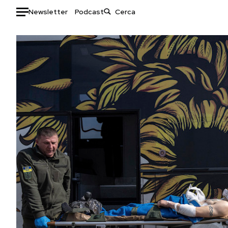
Newsletter
Podcast
Auto
HOME
Italia
Moda
Mondo
Libri
Politica
Consumismi
Tecnologia
Storie/Idee
Internet
Ok Boomer!
Scienza
Media
Cultura
Europa
Economia
Altrecose
Sport
Mondiali calcio 2026