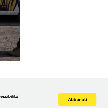
essibilità
Abbonati