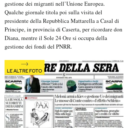
gestione dei migranti nell’Unione Europea.
Notifiche mobile
Qualche giornale titola poi sulla visita del
Regala il Post
Hai bisogno di aiuto?
presidente della Repubblica Mattarella a Casal di
Esci
Principe, in provincia di Caserta, per ricordare don
Diana, mentre il Sole 24 Ore si occupa della
gestione dei fondi del PNRR.