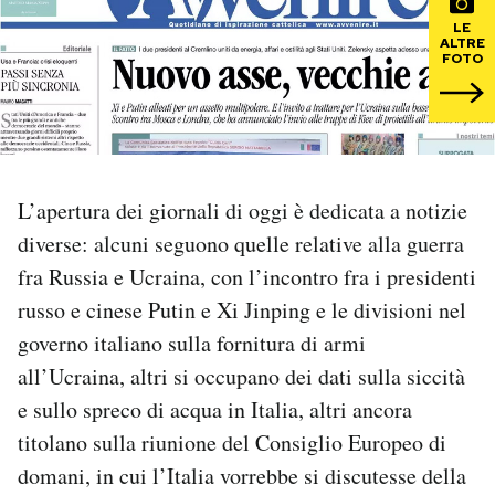
LE
ALTRE
PODCAST
FOTO
NEWSLETTER
I MIEI PREFERITI
L’apertura dei giornali di oggi è dedicata a notizie
diverse: alcuni seguono quelle relative alla guerra
SHOP
fra Russia e Ucraina, con l’incontro fra i presidenti
russo e cinese Putin e Xi Jinping e le divisioni nel
CALENDARIO
governo italiano sulla fornitura di armi
all’Ucraina, altri si occupano dei dati sulla siccità
e sullo spreco di acqua in Italia, altri ancora
AREA PERSONALE
titolano sulla riunione del Consiglio Europeo di
Area Personale
domani, in cui l’Italia vorrebbe si discutesse della
Newsletter