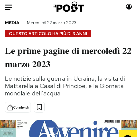
Auto
MEDIA
Mercoledì 22 marzo 2023
QUESTO ARTICOLO HA PIÙ DI
3 ANNI
HOME
Le prime pagine di mercoledì 22
Italia
Moda
marzo 2023
Mondo
Libri
Politica
Consumismi
Le notizie sulla guerra in Ucraina, la visita di
Tecnologia
Storie/Idee
Mattarella a Casal di Principe, e la Giornata
Internet
Ok Boomer!
mondiale dell'acqua
Scienza
Media
Cultura
Europa
Condividi
Economia
Altrecose
Sport
Mondiali calcio 2026