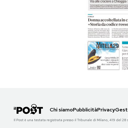
PODCAST
NEWSLETTER
I MIEI PREFERITI
SHOP
CALENDARIO
AREA PERSONALE
Chi siamo
Pubblicità
Privacy
Gesti
Area Personale
Il Post è una testata registrata presso il Tribunale di Milano, 419 del
Newsletter