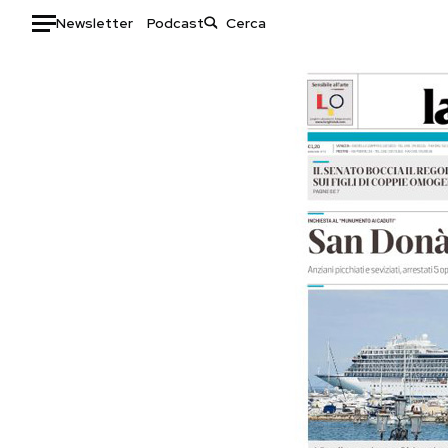
Newsletter
Podcast
Auto
HOME
Italia
Moda
Mondo
Libri
Politica
Consumismi
Tecnologia
Storie/Idee
Internet
Ok Boomer!
Scienza
Media
Cultura
Europa
Economia
Altrecose
Sport
Mondiali calcio 2026