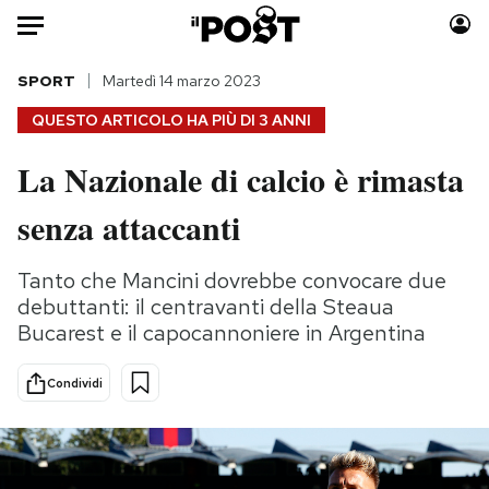
Auto
SPORT
Martedì 14 marzo 2023
QUESTO ARTICOLO HA PIÙ DI
3 ANNI
HOME
La Nazionale di calcio è rimasta
Italia
Moda
senza attaccanti
Mondo
Libri
Politica
Consumismi
Tanto che Mancini dovrebbe convocare due
Tecnologia
Storie/Idee
debuttanti: il centravanti della Steaua
Internet
Ok Boomer!
Bucarest e il capocannoniere in Argentina
Scienza
Media
Cultura
Europa
Condividi
Economia
Altrecose
Sport
Mondiali calcio 2026