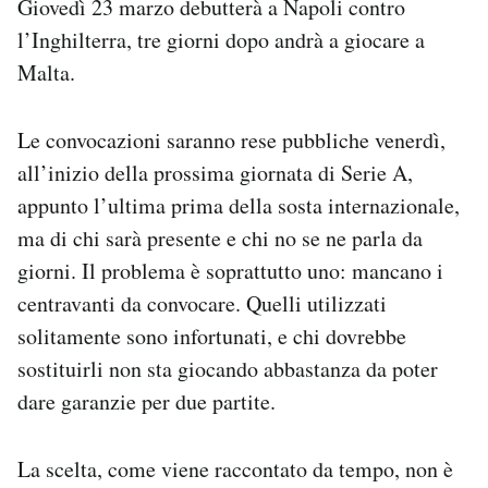
Giovedì 23 marzo debutterà a Napoli contro
Notifiche mobile
l’Inghilterra, tre giorni dopo andrà a giocare a
Regala il Post
Malta.
Hai bisogno di aiuto?
Esci
Le convocazioni saranno rese pubbliche venerdì,
all’inizio della prossima giornata di Serie A,
appunto l’ultima prima della sosta internazionale,
ma di chi sarà presente e chi no se ne parla da
giorni. Il problema è soprattutto uno: mancano i
centravanti da convocare. Quelli utilizzati
solitamente sono infortunati, e chi dovrebbe
sostituirli non sta giocando abbastanza da poter
dare garanzie per due partite.
La scelta, come viene raccontato da tempo, non è