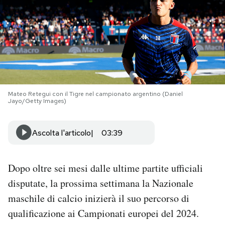
PODCAST
NEWSLETTER
I MIEI PREFERITI
Mateo Retegui con il Tigre nel campionato argentino (Daniel
Jayo/Getty Images)
SHOP
Ascolta l'articolo
03:39
CALENDARIO
Dopo oltre sei mesi dalle ultime partite ufficiali
disputate, la prossima settimana la Nazionale
AREA PERSONALE
maschile di calcio inizierà il suo percorso di
Area Personale
qualificazione ai Campionati europei del 2024.
Newsletter