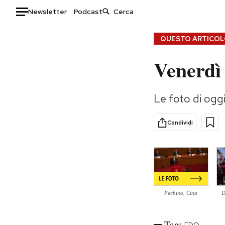
Newsletter
Podcast
Auto
QUESTO ARTICOLO
Venerdì
HOME
Italia
Moda
Le foto di og
Mondo
Libri
Politica
Consumismi
Condividi
Tecnologia
Storie/Idee
Internet
Ok Boomer!
Scienza
Media
Cultura
Europa
Economia
Altrecose
Pechino, Cina
D
Sport
Mondiali calcio 2026
Tag: