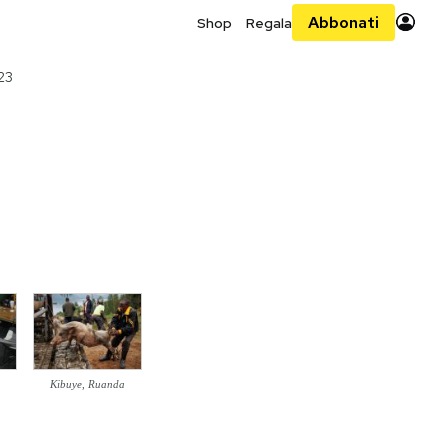
Abbonati
Shop
Regala
23
Kibuye, Ruanda