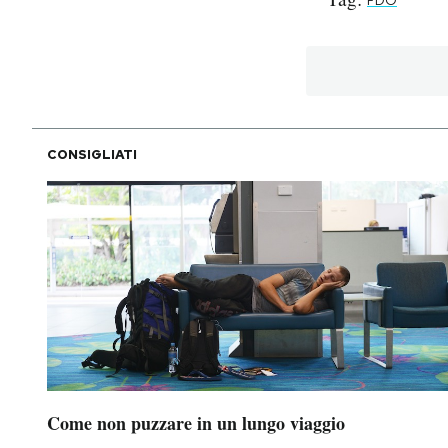
FDO
PODCAST
NEWSLETTER
CONSIGLIATI
I MIEI PREFERITI
SHOP
CALENDARIO
AREA PERSONALE
Area Personale
Come non puzzare in un lungo viaggio
Newsletter