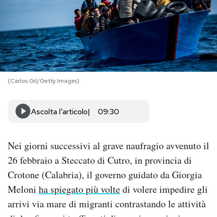
PODCAST
NEWSLETTER
(Carlos Gil/Getty Images)
I MIEI PREFERITI
Ascolta l'articolo
09:30
SHOP
Nei giorni successivi al grave naufragio avvenuto il
CALENDARIO
26 febbraio a Steccato di Cutro, in provincia di
Crotone (Calabria), il governo guidato da Giorgia
AREA PERSONALE
Meloni
ha spiegato più volte
di volere impedire gli
Area Personale
arrivi via mare di migranti contrastando le attività
Newsletter