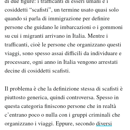
di due figure: i trafficanti di esseri umani e i
Notifiche mobile
cosiddetti “scafisti”, un termine usato quasi solo
Regala il Post
quando si parla di immigrazione per definire
Hai bisogno di aiuto?
persone che guidano le imbarcazioni o i gommoni
Esci
su cui i migranti arrivano in Italia. Mentre i
trafficanti, cioè le persone che organizzano questi
viaggi, sono spesso assai difficili da individuare e
processare, ogni anno in Italia vengono arrestati
decine di cosiddetti scafisti.
Il problema è che la definizione stessa di scafisti è
piuttosto generica, quindi controversa. Spesso in
questa categoria finiscono persone che in realtà
c’entrano poco o nulla con i gruppi criminali che
organizzano i viaggi. Eppure, secondo
diversi