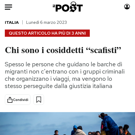
Auto
ITALIA
Lunedì 6 marzo 2023
QUESTO ARTICOLO HA PIÙ DI
3 ANNI
HOME
Chi sono i cosiddetti “scafisti”
Italia
Moda
Mondo
Libri
Spesso le persone che guidano le barche di
Politica
Consumismi
migranti non c'entrano con i gruppi criminali
Tecnologia
Storie/Idee
che organizzano i viaggi, ma vengono lo
stesso perseguite dalla giustizia italiana
Internet
Ok Boomer!
Scienza
Media
Condividi
Cultura
Europa
Economia
Altrecose
Sport
Mondiali calcio 2026