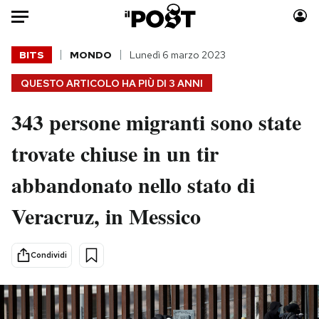
Auto
BITS
MONDO
Lunedì 6 marzo 2023
QUESTO ARTICOLO HA PIÙ DI
3 ANNI
HOME
343 persone migranti sono state
Italia
Moda
Mondo
Libri
trovate chiuse in un tir
Politica
Consumismi
abbandonato nello stato di
Tecnologia
Storie/Idee
Internet
Ok Boomer!
Veracruz, in Messico
Scienza
Media
Cultura
Europa
Condividi
Economia
Altrecose
Sport
Mondiali calcio 2026