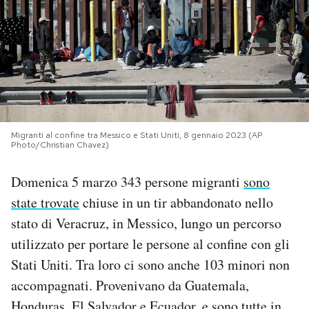
PODCAST
NEWSLETTER
I MIEI PREFERITI
Migranti al confine tra Messico e Stati Uniti, 8 gennaio 2023 (AP
Photo/Christian Chavez)
SHOP
Domenica 5 marzo 343 persone migranti
sono
state trovate
chiuse in un tir abbandonato nello
CALENDARIO
stato di Veracruz, in Messico, lungo un percorso
utilizzato per portare le persone al confine con gli
AREA PERSONALE
Stati Uniti. Tra loro ci sono anche 103 minori non
accompagnati. Provenivano da Guatemala,
Area Personale
Newsletter
Honduras, El Salvador e Ecuador, e sono tutte in