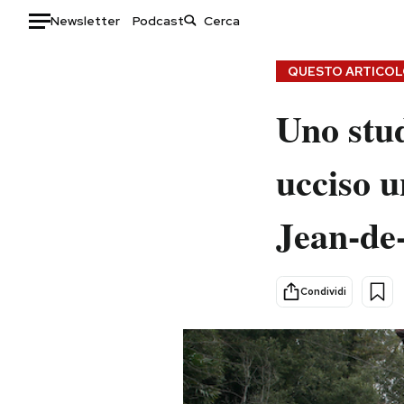
Newsletter
Podcast
Auto
QUESTO ARTICOLO
HOME
Uno stud
Italia
Moda
ucciso u
Mondo
Libri
Politica
Consumismi
Jean-de-
Tecnologia
Storie/Idee
Internet
Ok Boomer!
Scienza
Media
Condividi
Cultura
Europa
Economia
Altrecose
Sport
Mondiali calcio 2026