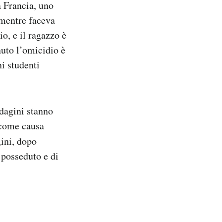
a Francia, uno
 mentre faceva
io, e il ragazzo è
nuto l’omicidio è
ni studenti
ndagini stanno
 come causa
ini, dopo
 posseduto e di