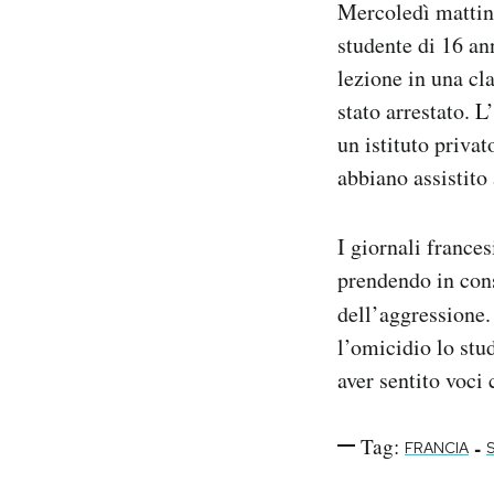
Mercoledì mattina
Notifiche mobile
studente di 16 an
Regala il Post
lezione in una cla
Hai bisogno di aiuto?
Esci
stato arrestato. L
un istituto privat
abbiano assistito
I giornali frances
prendendo in con
dell’aggressione
l’omicidio lo stu
aver sentito voci
Tag:
-
FRANCIA