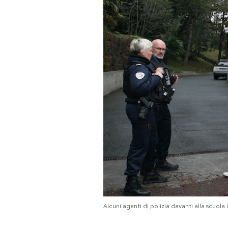
PODCAST
NEWSLETTER
I MIEI PREFERITI
SHOP
CALENDARIO
AREA PERSONALE
Alcuni agenti di polizia davanti alla scuol
Area Personale
Newsletter