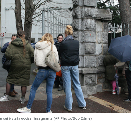
a in cui è stata uccisa l'insegnante (AP Photo/Bob Edme)