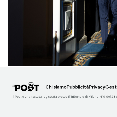
PODCAST
NEWSLETTER
I MIEI PREFERITI
SHOP
CALENDARIO
Chi siamo
Pubblicità
Privacy
Gesti
AREA PERSONALE
Il Post è una testata registrata presso il Tribunale di Milano, 419 del
Area Personale
Newsletter