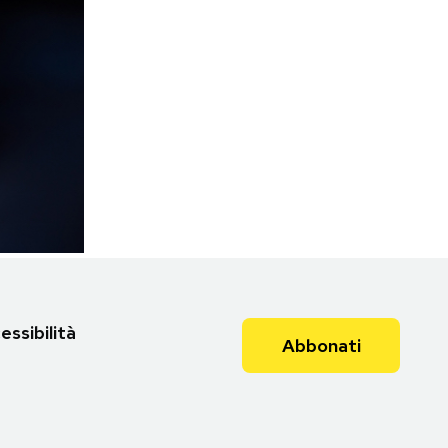
essibilità
Abbonati