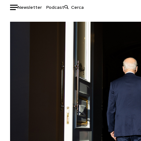
Newsletter
Podcast
Auto
HOME
Italia
Moda
Mondo
Libri
Politica
Consumismi
Tecnologia
Storie/Idee
Internet
Ok Boomer!
Scienza
Media
Cultura
Europa
Economia
Altrecose
Sport
Mondiali calcio 2026