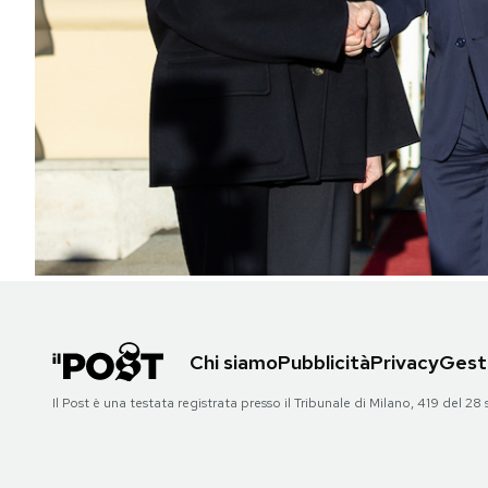
PODCAST
NEWSLETTER
I MIEI PREFERITI
SHOP
CALENDARIO
Chi siamo
Pubblicità
Privacy
Gesti
AREA PERSONALE
Il Post è una testata registrata presso il Tribunale di Milano, 419 del
Area Personale
Newsletter