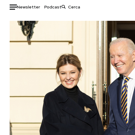
Newsletter
Podcast
Auto
HOME
Italia
Moda
Mondo
Libri
Politica
Consumismi
Tecnologia
Storie/Idee
Internet
Ok Boomer!
Scienza
Media
Cultura
Europa
Economia
Altrecose
Sport
Mondiali calcio 2026