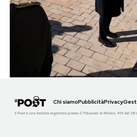
PODCAST
NEWSLETTER
I MIEI PREFERITI
SHOP
CALENDARIO
Chi siamo
Pubblicità
Privacy
Gesti
AREA PERSONALE
Il Post è una testata registrata presso il Tribunale di Milano, 419 del
Area Personale
Newsletter