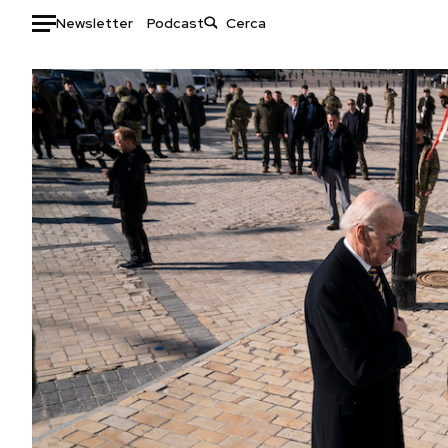
Newsletter
Podcast
Auto
HOME
Italia
Moda
Mondo
Libri
Politica
Consumismi
Tecnologia
Storie/Idee
Internet
Ok Boomer!
Scienza
Media
Cultura
Europa
Economia
Altrecose
Sport
Mondiali calcio 2026