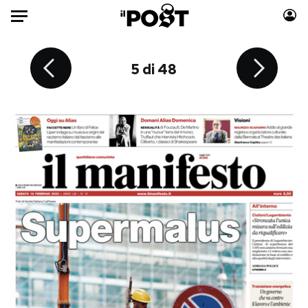
Auto
44 di 48
40 di 48
46 di 48
48 di 48
24 di 48
34 di 48
42 di 48
43 di 48
45 di 48
47 di 48
20 di 48
30 di 48
26 di 48
27 di 48
28 di 48
29 di 48
36 di 48
37 di 48
38 di 48
39 di 48
22 di 48
23 di 48
25 di 48
32 di 48
33 di 48
35 di 48
14 di 48
41 di 48
10 di 48
16 di 48
17 di 48
18 di 48
19 di 48
12 di 48
13 di 48
15 di 48
21 di 48
31 di 48
11 di 48
4 di 48
6 di 48
7 di 48
8 di 48
9 di 48
2 di 48
3 di 48
5 di 48
1 di 48
HOME
Italia
Moda
Mondo
Libri
Politica
Consumismi
Tecnologia
Storie/Idee
Internet
Ok Boomer!
Scienza
Media
Cultura
Europa
Economia
Altrecose
Sport
Mondiali calcio 2026