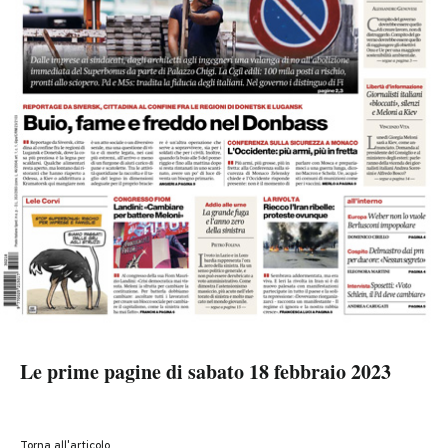
PODCAST
NEWSLETTER
I MIEI PREFERITI
SHOP
CALENDARIO
Le prime pagine di sabato 18 febbraio 2023
Le prime pagine di sabato 18 febbraio 2023
Le prime pagine di sabato 18 febbraio 2023
Le prime pagine di sabato 18 febbraio 2023
Le prime pagine di sabato 18 febbraio 2023
Le prime pagine di sabato 18 febbraio 2023
Le prime pagine di sabato 18 febbraio 2023
Le prime pagine di sabato 18 febbraio 2023
Le prime pagine di sabato 18 febbraio 2023
Le prime pagine di sabato 18 febbraio 2023
Le prime pagine di sabato 18 febbraio 2023
Le prime pagine di sabato 18 febbraio 2023
Le prime pagine di sabato 18 febbraio 2023
Le prime pagine di sabato 18 febbraio 2023
Le prime pagine di sabato 18 febbraio 2023
Le prime pagine di sabato 18 febbraio 2023
Le prime pagine di sabato 18 febbraio 2023
Le prime pagine di sabato 18 febbraio 2023
AREA PERSONALE
Le prime pagine di sabato 18 febbraio 2023
Le prime pagine di sabato 18 febbraio 2023
Le prime pagine di sabato 18 febbraio 2023
Le prime pagine di sabato 18 febbraio 2023
Le prime pagine di sabato 18 febbraio 2023
Le prime pagine di sabato 18 febbraio 2023
Le prime pagine di sabato 18 febbraio 2023
Le prime pagine di sabato 18 febbraio 2023
Le prime pagine di sabato 18 febbraio 2023
Le prime pagine di sabato 18 febbraio 2023
Le prime pagine di sabato 18 febbraio 2023
Le prime pagine di sabato 18 febbraio 2023
Le prime pagine di sabato 18 febbraio 2023
Le prime pagine di sabato 18 febbraio 2023
Le prime pagine di sabato 18 febbraio 2023
Le prime pagine di sabato 18 febbraio 2023
Le prime pagine di sabato 18 febbraio 2023
Le prime pagine di sabato 18 febbraio 2023
Le prime pagine di sabato 18 febbraio 2023
Le prime pagine di sabato 18 febbraio 2023
Le prime pagine di sabato 18 febbraio 2023
Torna all'articolo
Le prime pagine di sabato 18 febbraio 2023
Le prime pagine di sabato 18 febbraio 2023
Le prime pagine di sabato 18 febbraio 2023
Le prime pagine di sabato 18 febbraio 2023
Torna all'articolo
Area Personale
Torna all'articolo
Le prime pagine di sabato 18 febbraio 2023
Torna all'articolo
Torna all'articolo
Le prime pagine di sabato 18 febbraio 2023
Torna all'articolo
Torna all'articolo
Le prime pagine di sabato 18 febbraio 2023
Le prime pagine di sabato 18 febbraio 2023
Torna all'articolo
Le prime pagine di sabato 18 febbraio 2023
Newsletter
Torna all'articolo
Torna all'articolo
Torna all'articolo
Torna all'articolo
Torna all'articolo
Torna all'articolo
Torna all'articolo
Torna all'articolo
Torna all'articolo
Torna all'articolo
Torna all'articolo