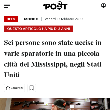
Auto
BITS
MONDO
Venerdì 17 febbraio 2023
QUESTO ARTICOLO HA PIÙ DI
3 ANNI
HOME
Sei persone sono state uccise in
Italia
Moda
Mondo
Libri
varie sparatorie in una piccola
Politica
Consumismi
città del Mississippi, negli Stati
Tecnologia
Storie/Idee
Internet
Ok Boomer!
Uniti
Scienza
Media
Cultura
Europa
Condividi
Economia
Altrecose
Sport
Mondiali calcio 2026