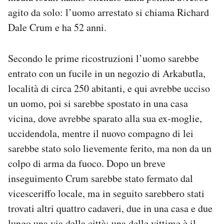
Notifiche mobile
agito da solo: l’uomo arrestato si chiama Richard
Regala il Post
Dale Crum e ha 52 anni.
Hai bisogno di aiuto?
Esci
Secondo le prime ricostruzioni l’uomo sarebbe
entrato con un fucile in un negozio di Arkabutla,
località di circa 250 abitanti, e qui avrebbe ucciso
un uomo, poi si sarebbe spostato in una casa
vicina, dove avrebbe sparato alla sua ex-moglie,
uccidendola, mentre il nuovo compagno di lei
sarebbe stato solo lievemente ferito, ma non da un
colpo di arma da fuoco. Dopo un breve
inseguimento Crum sarebbe stato fermato dal
vicesceriffo locale, ma in seguito sarebbero stati
trovati altri quattro cadaveri, due in una casa e due
lungo una via della città: una delle vittime è il