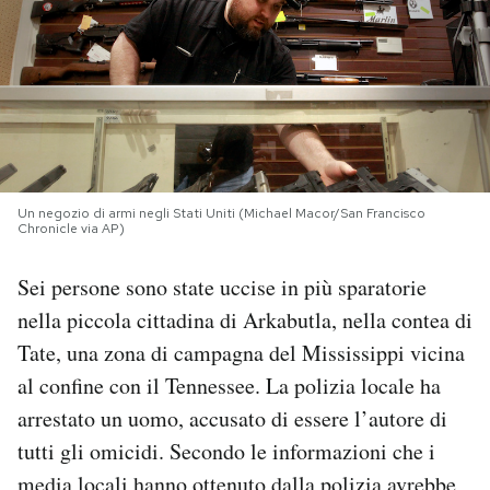
PODCAST
NEWSLETTER
I MIEI PREFERITI
Un negozio di armi negli Stati Uniti (Michael Macor/San Francisco
Chronicle via AP)
SHOP
Sei persone sono state uccise in più sparatorie
nella piccola cittadina di Arkabutla, nella contea di
CALENDARIO
Tate, una zona di campagna del Mississippi vicina
al confine con il Tennessee. La polizia locale ha
AREA PERSONALE
arrestato un uomo, accusato di essere l’autore di
tutti gli omicidi. Secondo le informazioni che i
Area Personale
Newsletter
media locali hanno ottenuto dalla polizia avrebbe