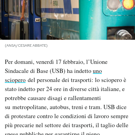
PODCAST
NEWSLETTER
(ANSA/CESARE ABBATE)
I MIEI PREFERITI
Per domani, venerdì 17 febbraio, l’Unione
Sindacale di Base (USB) ha indetto
uno
SHOP
sciopero
del personale dei trasporti: lo sciopero è
stato indetto per 24 ore in diverse città italiane, e
CALENDARIO
potrebbe causare disagi e rallentamenti
su metropolitane, autobus, treni e tram. USB dice
AREA PERSONALE
di protestare contro le condizioni di lavoro sempre
più precarie nel settore dei trasporti, il taglio delle
Area Personale
Newsletter
spese pubbliche per garantirne il pieno