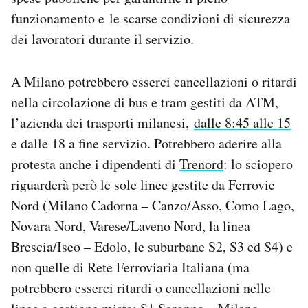
Notifiche mobile
funzionamento e le scarse condizioni di sicurezza
Regala il Post
dei lavoratori durante il servizio.
Hai bisogno di aiuto?
Esci
A Milano potrebbero esserci cancellazioni o ritardi
nella circolazione di bus e tram gestiti da ATM,
l’azienda dei trasporti milanesi,
dalle 8:45 alle 15
e dalle 18 a fine servizio. Potrebbero aderire alla
protesta anche i dipendenti di
Trenord
: lo sciopero
riguarderà però le sole linee gestite da Ferrovie
Nord (Milano Cadorna – Canzo/Asso, Como Lago,
Novara Nord, Varese/Laveno Nord, la linea
Brescia/Iseo – Edolo, le suburbane S2, S3 ed S4) e
non quelle di Rete Ferroviaria Italiana (ma
potrebbero esserci ritardi o cancellazioni nelle