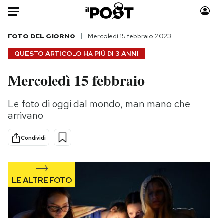
Auto
FOTO DEL GIORNO
Mercoledì 15 febbraio 2023
QUESTO ARTICOLO HA PIÙ DI
3 ANNI
HOME
Mercoledì 15 febbraio
Italia
Moda
Mondo
Libri
Le foto di oggi dal mondo, man mano che
Politica
Consumismi
arrivano
Tecnologia
Storie/Idee
Internet
Ok Boomer!
Condividi
Scienza
Media
Cultura
Europa
Economia
Altrecose
Sport
Mondiali calcio 2026