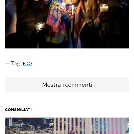
PODCAST
NEWSLETTER
I MIEI PREFERITI
Tag:
FDO
SHOP
Mostra i commenti
CALENDARIO
CONSIGLIATI
AREA PERSONALE
Area Personale
Newsletter