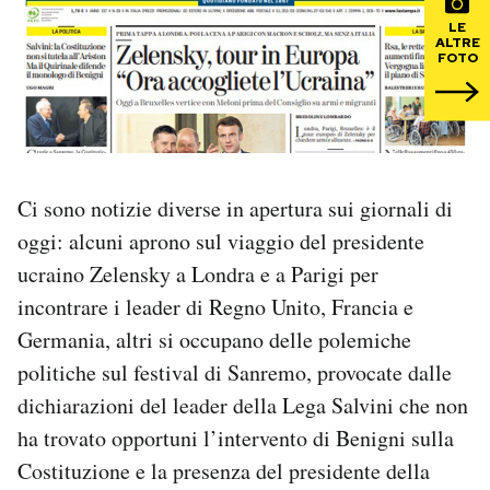
LE
ALTRE
PODCAST
FOTO
NEWSLETTER
I MIEI PREFERITI
Ci sono notizie diverse in apertura sui giornali di
oggi: alcuni aprono sul viaggio del presidente
SHOP
ucraino Zelensky a Londra e a Parigi per
incontrare i leader di Regno Unito, Francia e
CALENDARIO
Germania, altri si occupano delle polemiche
politiche sul festival di Sanremo, provocate dalle
dichiarazioni del leader della Lega Salvini che non
AREA PERSONALE
ha trovato opportuni l’intervento di Benigni sulla
Area Personale
Costituzione e la presenza del presidente della
Newsletter