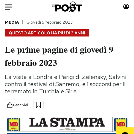
Auto
MEDIA
Giovedì 9 febbraio 2023
QUESTO ARTICOLO HA PIÙ DI
3 ANNI
HOME
Le prime pagine di giovedì 9
Italia
Moda
febbraio 2023
Mondo
Libri
Politica
Consumismi
La visita a Londra e Parigi di Zelensky, Salvini
Tecnologia
Storie/Idee
contro il festival di Sanremo, e i soccorsi per il
Internet
Ok Boomer!
terremoto in Turchia e Siria
Scienza
Media
Cultura
Europa
Condividi
Economia
Altrecose
Sport
Mondiali calcio 2026