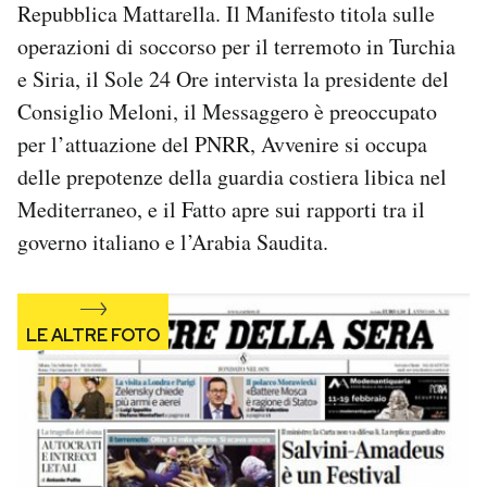
Repubblica Mattarella. Il Manifesto titola sulle
Notifiche mobile
operazioni di soccorso per il terremoto in Turchia
Regala il Post
Hai bisogno di aiuto?
e Siria, il Sole 24 Ore intervista la presidente del
Esci
Consiglio Meloni, il Messaggero è preoccupato
per l’attuazione del PNRR, Avvenire si occupa
delle prepotenze della guardia costiera libica nel
Mediterraneo, e il Fatto apre sui rapporti tra il
governo italiano e l’Arabia Saudita.