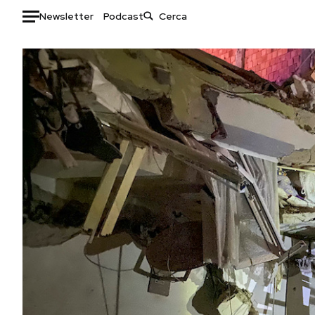
Newsletter
Podcast
Auto
HOME
Italia
Moda
Mondo
Libri
Politica
Consumismi
Tecnologia
Storie/Idee
Internet
Ok Boomer!
Scienza
Media
Cultura
Europa
Economia
Altrecose
Sport
Mondiali calcio 2026