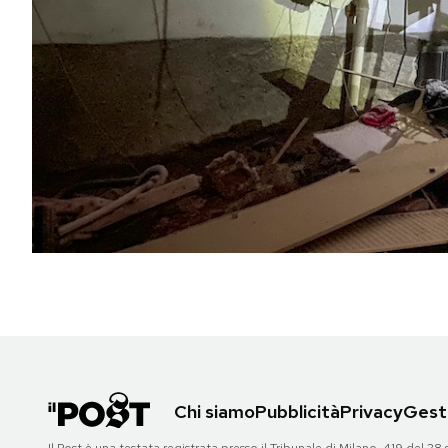
PODCAST
NEWSLETTER
I MIEI PREFERITI
SHOP
CALENDARIO
AREA PERSONALE
Chi siamo
Pubblicità
Privacy
Gesti
Area Personale
Newsletter