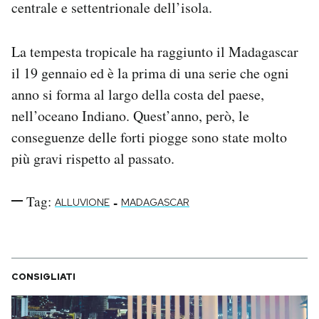
centrale e settentrionale dell’isola.
Notifiche mobile
Regala il Post
Hai bisogno di aiuto?
La tempesta tropicale ha raggiunto il Madagascar
Esci
il 19 gennaio ed è la prima di una serie che ogni
anno si forma al largo della costa del paese,
nell’oceano Indiano. Quest’anno, però, le
conseguenze delle forti piogge sono state molto
più gravi rispetto al passato.
Tag:
-
ALLUVIONE
MADAGASCAR
CONSIGLIATI