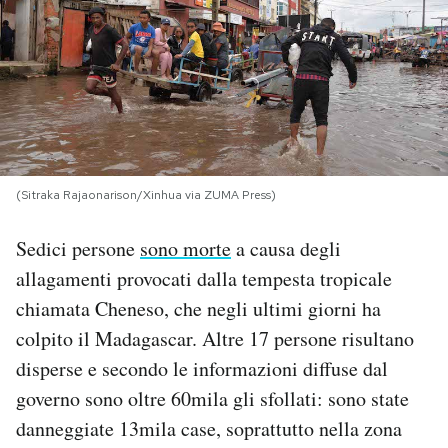
PODCAST
NEWSLETTER
I MIEI PREFERITI
(Sitraka Rajaonarison/Xinhua via ZUMA Press)
SHOP
Sedici persone
sono morte
a causa degli
allagamenti provocati dalla tempesta tropicale
CALENDARIO
chiamata Cheneso, che negli ultimi giorni ha
colpito il Madagascar. Altre 17 persone risultano
disperse e secondo le informazioni diffuse dal
AREA PERSONALE
governo sono oltre 60mila gli sfollati: sono state
Area Personale
danneggiate 13mila case, soprattutto nella zona
Newsletter