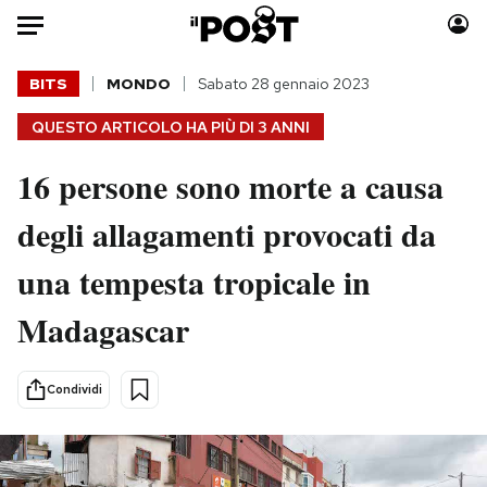
Auto
BITS
MONDO
Sabato 28 gennaio 2023
QUESTO ARTICOLO HA PIÙ DI
3 ANNI
HOME
16 persone sono morte a causa
Italia
Moda
Mondo
Libri
degli allagamenti provocati da
Politica
Consumismi
una tempesta tropicale in
Tecnologia
Storie/Idee
Internet
Ok Boomer!
Madagascar
Scienza
Media
Cultura
Europa
Condividi
Economia
Altrecose
Sport
Mondiali calcio 2026