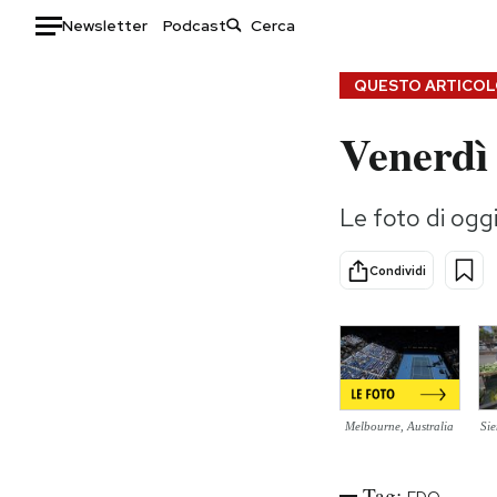
Newsletter
Podcast
Auto
QUESTO ARTICOLO
Venerdì
HOME
Italia
Moda
Le foto di og
Mondo
Libri
Politica
Consumismi
Condividi
Tecnologia
Storie/Idee
Internet
Ok Boomer!
Scienza
Media
Cultura
Europa
Economia
Altrecose
Melbourne, Australia
Si
Sport
Mondiali calcio 2026
Tag: