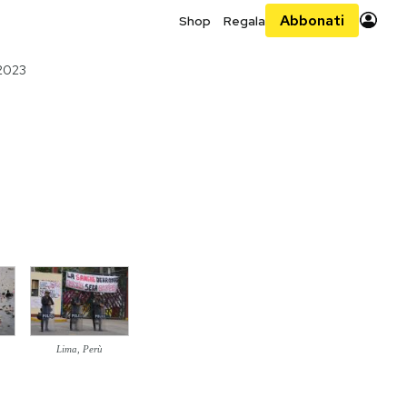
Abbonati
Shop
Regala
 2023
Lima, Perù