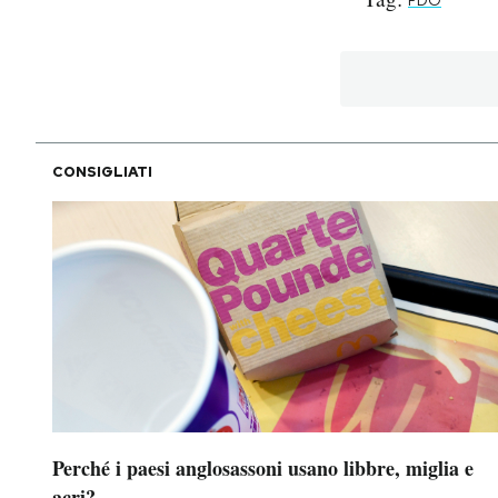
FDO
PODCAST
NEWSLETTER
CONSIGLIATI
I MIEI PREFERITI
SHOP
CALENDARIO
AREA PERSONALE
Area Personale
Perché i paesi anglosassoni usano libbre, miglia e
Newsletter
acri?