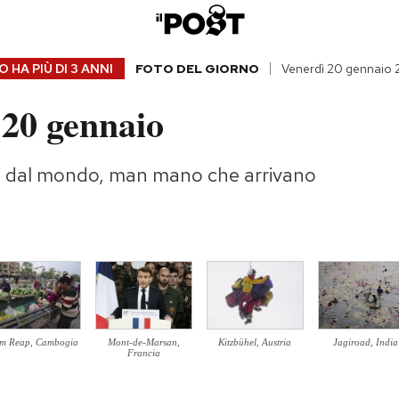
 HA PIÙ DI
3 ANNI
FOTO DEL GIORNO
Venerdì 20 gennaio
 20 gennaio
gi dal mondo, man mano che arrivano
em Reap, Cambogia
Mont-de-Marsan,
Kitzbühel, Austria
Jagiroad, India
Francia