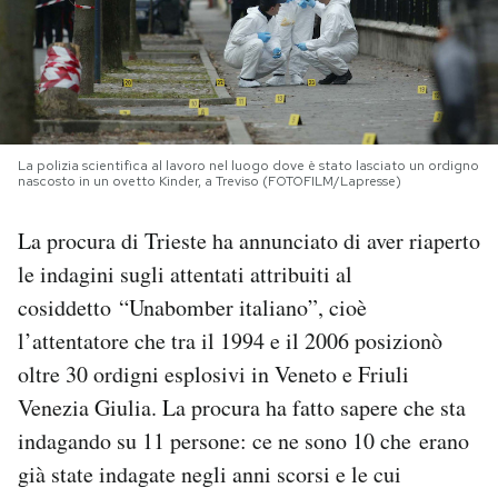
PODCAST
NEWSLETTER
La polizia scientifica al lavoro nel luogo dove è stato lasciato un ordigno
nascosto in un ovetto Kinder, a Treviso (FOTOFILM/Lapresse)
I MIEI PREFERITI
La procura di Trieste ha annunciato di aver riaperto
SHOP
le indagini sugli attentati attribuiti al
cosiddetto “Unabomber italiano”, cioè
l’attentatore che tra il 1994 e il 2006 posizionò
CALENDARIO
oltre 30 ordigni esplosivi in Veneto e Friuli
Venezia Giulia. La procura ha fatto sapere che sta
AREA PERSONALE
indagando su 11 persone: ce ne sono 10 che erano
Area Personale
già state indagate negli anni scorsi e le cui
Newsletter