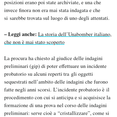
posizioni erano poi state archiviate, e una che
Notifiche mobile
invece finora non era mai stata indagata e che
Regala il Post
si sarebbe trovata sul luogo di uno degli attentati.
Hai bisogno di aiuto?
Esci
– Leggi anche:
La storia dell’Unabomber italiano,
che non è mai stato scoperto
La procura ha chiesto al giudice delle indagini
preliminari (gip) di poter effettuare un incidente
probatorio su alcuni reperti tra gli oggetti
sequestrati nell’ambito delle indagini che furono
fatte negli anni scorsi. L’incidente probatorio è il
procedimento con cui si anticipa e si acquisisce la
formazione di una prova nel corso delle indagini
preliminari: serve cioè a “cristallizzare”, come si