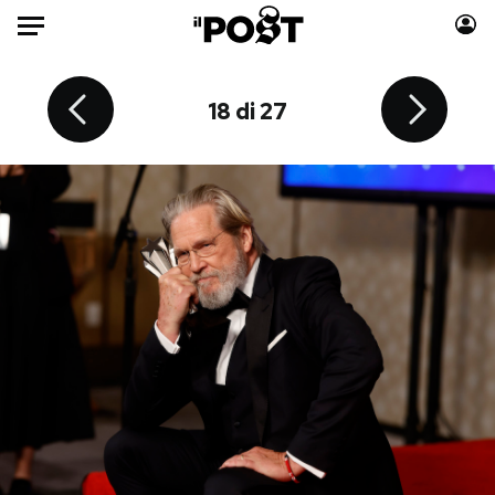
Auto
24 di 27
20 di 27
26 di 27
27 di 27
22 di 27
23 di 27
25 di 27
14 di 27
10 di 27
16 di 27
17 di 27
18 di 27
19 di 27
12 di 27
13 di 27
15 di 27
21 di 27
11 di 27
4 di 27
6 di 27
7 di 27
8 di 27
9 di 27
2 di 27
3 di 27
5 di 27
1 di 27
HOME
Italia
Moda
Mondo
Libri
Politica
Consumismi
Tecnologia
Storie/Idee
Internet
Ok Boomer!
Scienza
Media
Cultura
Europa
Economia
Altrecose
Sport
Mondiali calcio 2026