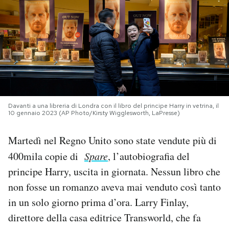
PODCAST
NEWSLETTER
I MIEI PREFERITI
Davanti a una libreria di Londra con il libro del principe Harry in vetrina, il
10 gennaio 2023 (AP Photo/Kirsty Wigglesworth, LaPresse)
SHOP
Martedì nel Regno Unito sono state vendute più di
400mila copie di
Spare
, l’autobiografia del
CALENDARIO
principe Harry, uscita in giornata. Nessun libro che
non fosse un romanzo aveva mai venduto così tanto
AREA PERSONALE
in un solo giorno prima d’ora. Larry Finlay,
Area Personale
direttore della casa editrice Transworld, che fa
Newsletter