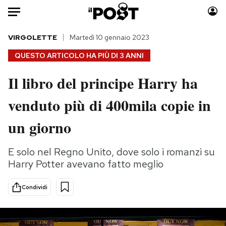
Auto
VIRGOLETTE
Martedì 10 gennaio 2023
QUESTO ARTICOLO HA PIÙ DI
3 ANNI
HOME
Il libro del principe Harry ha
Italia
Moda
venduto più di 400mila copie in
Mondo
Libri
Politica
Consumismi
un giorno
Tecnologia
Storie/Idee
Internet
Ok Boomer!
E solo nel Regno Unito, dove solo i romanzi su
Scienza
Media
Harry Potter avevano fatto meglio
Cultura
Europa
Economia
Altrecose
Condividi
Sport
Mondiali calcio 2026