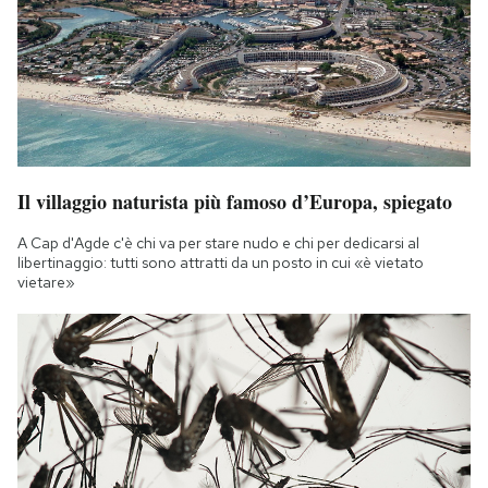
Notifiche mobile
Regala il Post
Hai bisogno di aiuto?
Esci
Il villaggio naturista più famoso d’Europa, spiegato
A Cap d'Agde c'è chi va per stare nudo e chi per dedicarsi al
libertinaggio: tutti sono attratti da un posto in cui «è vietato
vietare»