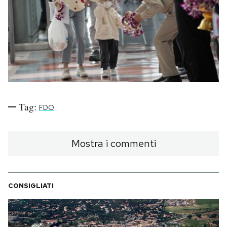
PODCAST
NEWSLETTER
I MIEI PREFERITI
Tag:
FDO
SHOP
Mostra i commenti
CALENDARIO
CONSIGLIATI
AREA PERSONALE
Area Personale
Newsletter