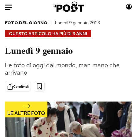
Auto
FOTO DEL GIORNO
Lunedì 9 gennaio 2023
QUESTO ARTICOLO HA PIÙ DI
3 ANNI
HOME
Lunedì 9 gennaio
Italia
Moda
Mondo
Libri
Le foto di oggi dal mondo, man mano che
Politica
Consumismi
arrivano
Tecnologia
Storie/Idee
Internet
Ok Boomer!
Condividi
Scienza
Media
Cultura
Europa
Economia
Altrecose
Sport
Mondiali calcio 2026