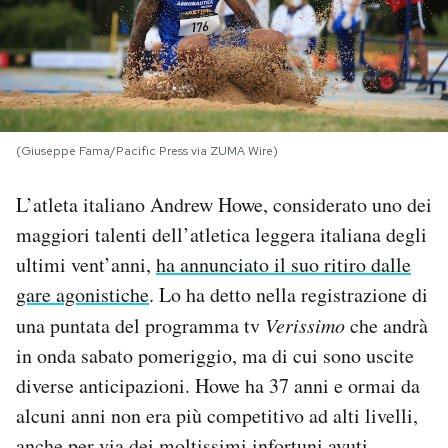
PODCAST
NEWSLETTER
(Giuseppe Fama/Pacific Press via ZUMA Wire)
I MIEI PREFERITI
L’atleta italiano Andrew Howe, considerato uno dei
maggiori talenti dell’atletica leggera italiana degli
SHOP
ultimi vent’anni,
ha annunciato il suo ritiro dalle
gare agonistiche
. Lo ha detto nella registrazione di
CALENDARIO
una puntata del programma tv
Verissimo
che andrà
in onda sabato pomeriggio, ma di cui sono uscite
AREA PERSONALE
diverse anticipazioni. Howe ha 37 anni e ormai da
alcuni anni non era più competitivo ad alti livelli,
Area Personale
Newsletter
anche per via dei moltissimi infortuni avuti