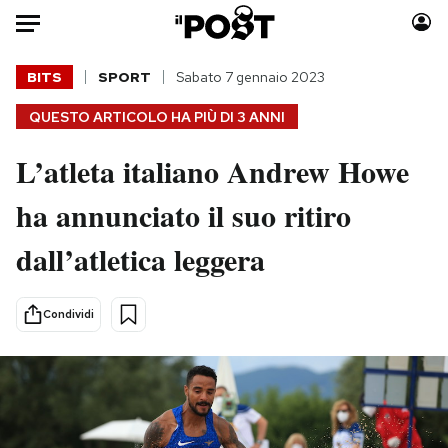
Auto
BITS
SPORT
Sabato 7 gennaio 2023
QUESTO ARTICOLO HA PIÙ DI
3 ANNI
HOME
L’atleta italiano Andrew Howe
Italia
Moda
Mondo
Libri
ha annunciato il suo ritiro
Politica
Consumismi
dall’atletica leggera
Tecnologia
Storie/Idee
Internet
Ok Boomer!
Scienza
Media
Condividi
Cultura
Europa
Economia
Altrecose
Sport
Mondiali calcio 2026