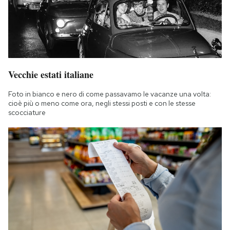
Vecchie estati italiane
Foto in bianco e nero di come passavamo le vacanze una volta:
cioè più o meno come ora, negli stessi posti e con le stesse
scocciature