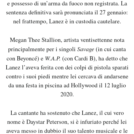
e possesso di un’arma da fuoco non registrata. La
Notifiche mobile
sentenza definitiva sarà pronunciata il 27 gennaio:
Regala il Post
nel frattempo, Lanez è in custodia cautelare.
Hai bisogno di aiuto?
Esci
Megan Thee Stallion, artista ventisettenne nota
principalmente per i singoli
Savage
(in cui canta
con Beyoncé) e
W.A.P.
(con Cardi B), ha detto che
Lanez l’aveva ferita con dei colpi di pistola sparati
contro i suoi piedi mentre lei cercava di andarsene
da una festa in piscina ad Hollywood il 12 luglio
2020.
La cantante ha sostenuto che Lanez, il cui vero
nome è Daystar Peterson, si è infuriato perché lei
aveva messo in dubbio il suo talento musicale e le