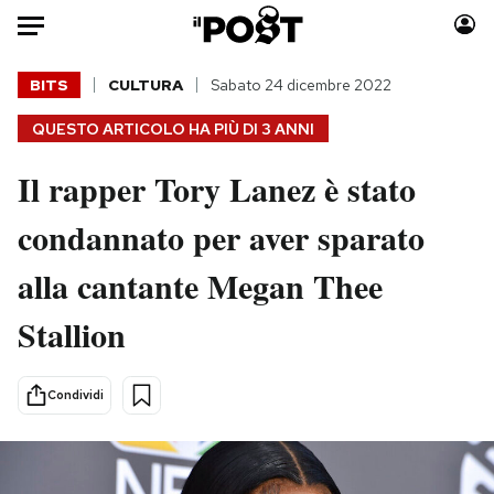
Auto
BITS
CULTURA
Sabato 24 dicembre 2022
QUESTO ARTICOLO HA PIÙ DI
3 ANNI
HOME
Il rapper Tory Lanez è stato
Italia
Moda
Mondo
Libri
condannato per aver sparato
Politica
Consumismi
alla cantante Megan Thee
Tecnologia
Storie/Idee
Internet
Ok Boomer!
Stallion
Scienza
Media
Cultura
Europa
Condividi
Economia
Altrecose
Sport
Mondiali calcio 2026