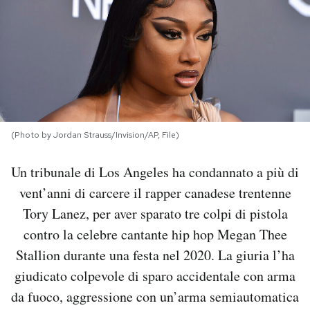
PODCAST
NEWSLETTER
I MIEI PREFERITI
(Photo by Jordan Strauss/Invision/AP, File)
SHOP
Un tribunale di Los Angeles ha condannato a più di
vent’anni di carcere il rapper canadese trentenne
CALENDARIO
Tory Lanez, per aver sparato tre colpi di pistola
contro la celebre cantante hip hop Megan Thee
Stallion durante una festa nel 2020. La giuria l’ha
AREA PERSONALE
giudicato colpevole di sparo accidentale con arma
Area Personale
da fuoco, aggressione con un’arma semiautomatica
Newsletter