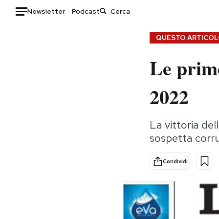
Newsletter
Podcast
Auto
QUESTO ARTICOLO
Le prim
HOME
Italia
Moda
2022
Mondo
Libri
Politica
Consumismi
La vittoria del
Tecnologia
Storie/Idee
sospetta corr
Internet
Ok Boomer!
Scienza
Media
Condividi
Cultura
Europa
Economia
Altrecose
Sport
Mondiali calcio 2026