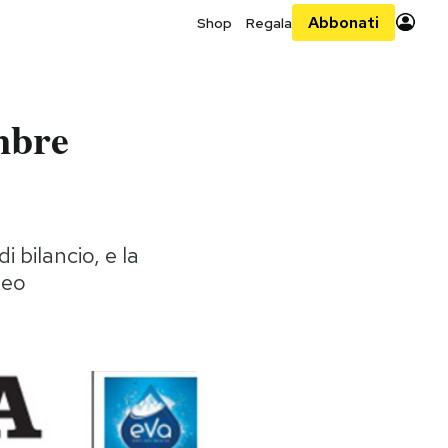
Abbonati
Shop
Regala
mbre
i bilancio, e la
peo