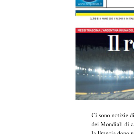
PODCAST
NEWSLETTER
I MIEI PREFERITI
SHOP
CALENDARIO
AREA PERSONALE
Ci sono notizie di
dei Mondiali di c
Area Personale
Newsletter
la Francia dopo u