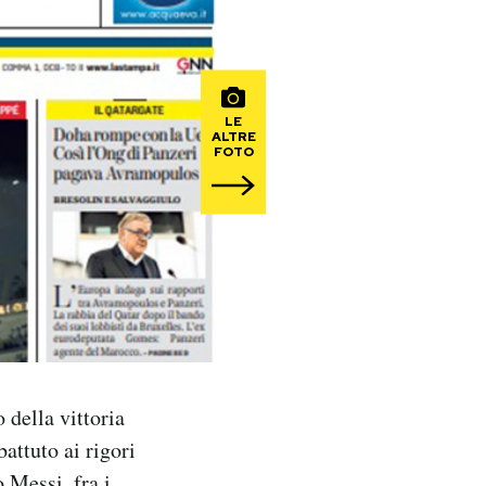
LE
ALTRE
FOTO
 della vittoria
attuto ai rigori
 Messi, fra i