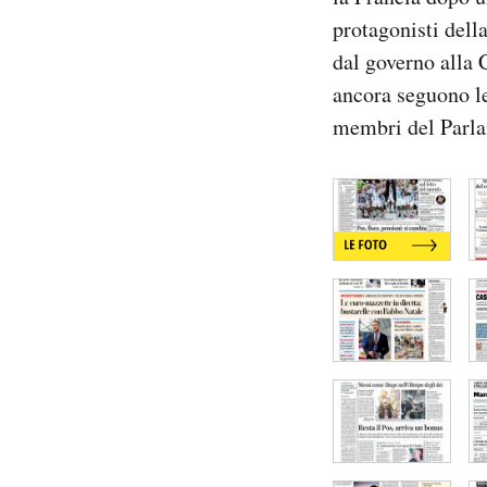
Notifiche mobile
protagonisti della
Regala il Post
dal governo alla 
Hai bisogno di aiuto?
ancora seguono le
Esci
membri del Parl