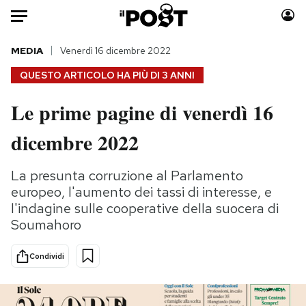
Auto
MEDIA
Venerdì 16 dicembre 2022
QUESTO ARTICOLO HA PIÙ DI
3 ANNI
HOME
Le prime pagine di venerdì 16
Italia
Moda
dicembre 2022
Mondo
Libri
Politica
Consumismi
La presunta corruzione al Parlamento
Tecnologia
Storie/Idee
europeo, l'aumento dei tassi di interesse, e
Internet
Ok Boomer!
l'indagine sulle cooperative della suocera di
Scienza
Media
Soumahoro
Cultura
Europa
Economia
Altrecose
Condividi
Sport
Mondiali calcio 2026