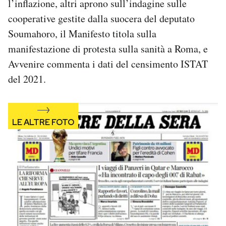
l’inflazione, altri aprono sull’indagine sulle
Notifiche mobile
cooperative gestite dalla suocera del deputato
Regala il Post
Soumahoro, il Manifesto titola sulla
Hai bisogno di aiuto?
manifestazione di protesta sulla sanità a Roma, e
Esci
Avvenire commenta i dati del censimento ISTAT
del 2021.