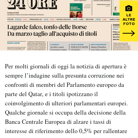
PODCAST
LE
ALTRE
FOTO
NEWSLETTER
I MIEI PREFERITI
Per molti giornali di oggi la notizia di apertura è
SHOP
sempre l’indagine sulla presunta corruzione nei
confronti di membri del Parlamento europeo da
parte del Qatar, e i titoli ipotizzano il
CALENDARIO
coinvolgimento di ulteriori parlamentari europei.
Qualche giornale si occupa della decisione della
AREA PERSONALE
Banca Centrale Europea di alzare i tassi di
Area Personale
interesse di riferimento dello 0,5% per rallentare
Newsletter