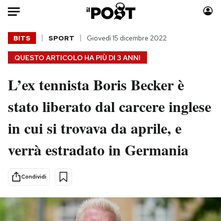
Auto
BITS
SPORT
Giovedì 15 dicembre 2022
QUESTO ARTICOLO HA PIÙ DI
3 ANNI
HOME
L’ex tennista Boris Becker è
Italia
Moda
Mondo
Libri
stato liberato dal carcere inglese
Politica
Consumismi
in cui si trovava da aprile, e
Tecnologia
Storie/Idee
Internet
Ok Boomer!
verrà estradato in Germania
Scienza
Media
Cultura
Europa
Condividi
Economia
Altrecose
Sport
Mondiali calcio 2026