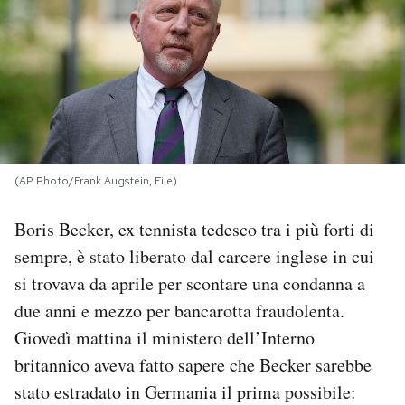
PODCAST
NEWSLETTER
I MIEI PREFERITI
(AP Photo/Frank Augstein, File)
SHOP
Boris Becker, ex tennista tedesco tra i più forti di
sempre, è stato liberato dal carcere inglese in cui
CALENDARIO
si trovava da aprile per scontare una condanna a
due anni e mezzo per bancarotta fraudolenta.
AREA PERSONALE
Giovedì mattina il ministero dell’Interno
britannico aveva fatto sapere che Becker sarebbe
Area Personale
stato estradato in Germania il prima possibile:
Newsletter