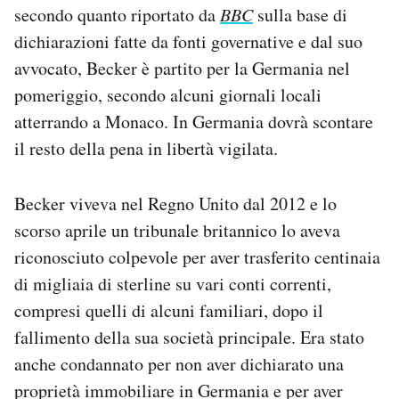
secondo quanto riportato da
BBC
sulla base di
Notifiche mobile
Regala il Post
dichiarazioni fatte da fonti governative e dal suo
Hai bisogno di aiuto?
avvocato, Becker è partito per la Germania nel
Esci
pomeriggio, secondo alcuni giornali locali
atterrando a Monaco. In Germania dovrà scontare
il resto della pena in libertà vigilata.
Becker viveva nel Regno Unito dal 2012 e lo
scorso aprile un tribunale britannico lo aveva
riconosciuto colpevole per aver trasferito centinaia
di migliaia di sterline su vari conti correnti,
compresi quelli di alcuni familiari, dopo il
fallimento della sua società principale. Era stato
anche condannato per non aver dichiarato una
proprietà immobiliare in Germania e per aver