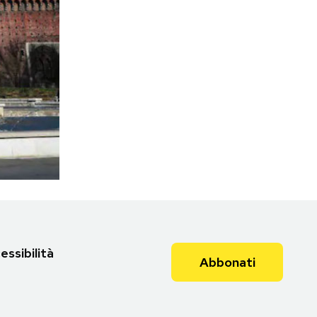
essibilità
Abbonati