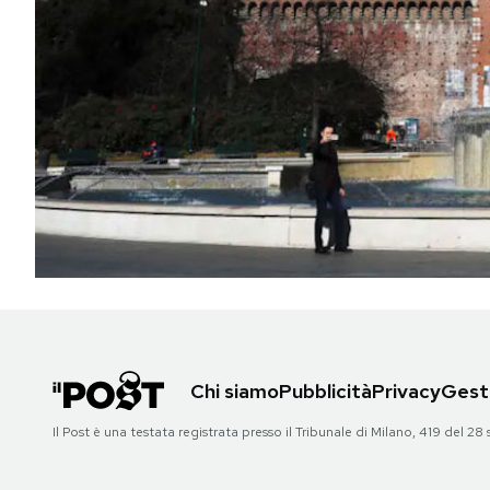
PODCAST
NEWSLETTER
I MIEI PREFERITI
SHOP
CALENDARIO
Chi siamo
Pubblicità
Privacy
Gesti
AREA PERSONALE
Il Post è una testata registrata presso il Tribunale di Milano, 419 del
Area Personale
Newsletter