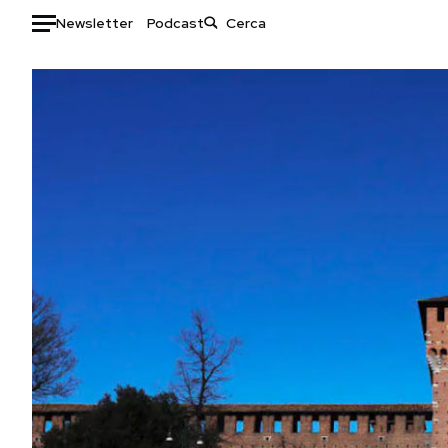
Newsletter
Podcast
Auto
HOME
Italia
Moda
Mondo
Libri
Politica
Consumismi
Tecnologia
Storie/Idee
Internet
Ok Boomer!
Scienza
Media
Cultura
Europa
Economia
Altrecose
Sport
Mondiali calcio 2026