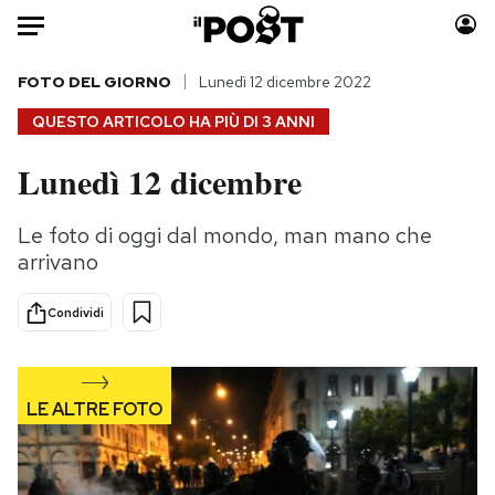
Auto
FOTO DEL GIORNO
Lunedì 12 dicembre 2022
QUESTO ARTICOLO HA PIÙ DI
3 ANNI
HOME
Lunedì 12 dicembre
Italia
Moda
Mondo
Libri
Le foto di oggi dal mondo, man mano che
Politica
Consumismi
arrivano
Tecnologia
Storie/Idee
Internet
Ok Boomer!
Condividi
Scienza
Media
Cultura
Europa
Economia
Altrecose
Sport
Mondiali calcio 2026