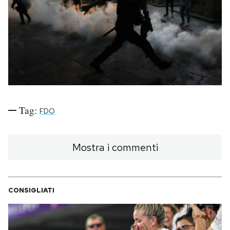
PODCAST
NEWSLETTER
I MIEI PREFERITI
Tag:
FDO
SHOP
Mostra i commenti
CALENDARIO
AREA PERSONALE
CONSIGLIATI
Area Personale
Newsletter