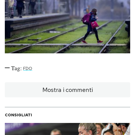
PODCAST
NEWSLETTER
I MIEI PREFERITI
Tag:
FDO
SHOP
Mostra i commenti
CALENDARIO
AREA PERSONALE
CONSIGLIATI
Area Personale
Newsletter