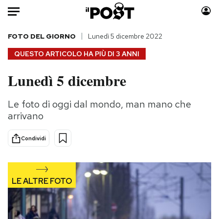
Auto
FOTO DEL GIORNO
Lunedì 5 dicembre 2022
QUESTO ARTICOLO HA PIÙ DI
3 ANNI
HOME
Lunedì 5 dicembre
Italia
Moda
Mondo
Libri
Le foto di oggi dal mondo, man mano che
Politica
Consumismi
arrivano
Tecnologia
Storie/Idee
Internet
Ok Boomer!
Condividi
Scienza
Media
Cultura
Europa
Economia
Altrecose
Sport
Mondiali calcio 2026