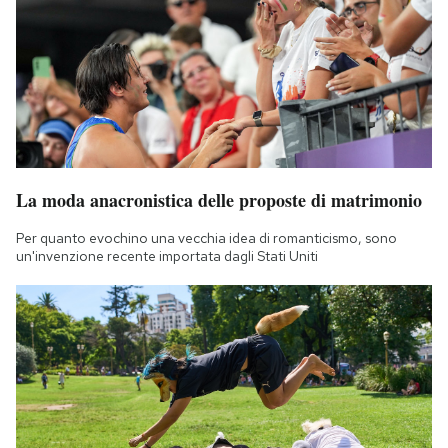
Notifiche mobile
Regala il Post
Hai bisogno di aiuto?
Esci
La moda anacronistica delle proposte di matrimonio
Per quanto evochino una vecchia idea di romanticismo, sono
un'invenzione recente importata dagli Stati Uniti