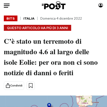
Auto
BITS
ITALIA
Domenica 4 dicembre 2022
QUESTO ARTICOLO HA PIÙ DI
3 ANNI
HOME
C’è stato un terremoto di
Italia
Moda
Mondo
Libri
magnitudo 4.6 al largo delle
Politica
Consumismi
isole Eolie: per ora non ci sono
Tecnologia
Storie/Idee
Internet
Ok Boomer!
notizie di danni o feriti
Scienza
Media
Cultura
Europa
Condividi
Economia
Altrecose
Sport
Mondiali calcio 2026