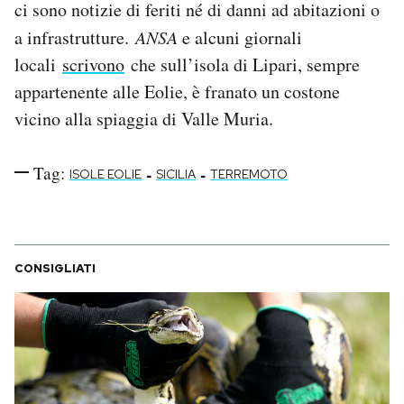
ci sono notizie di feriti né di danni ad abitazioni o
Notifiche mobile
a infrastrutture.
ANSA
e alcuni giornali
Regala il Post
locali
scrivono
che sull’isola di Lipari, sempre
Hai bisogno di aiuto?
Esci
appartenente alle Eolie, è franato un costone
vicino alla spiaggia di Valle Muria.
Tag:
-
-
ISOLE EOLIE
SICILIA
TERREMOTO
CONSIGLIATI