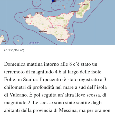
PODCAST
NEWSLETTER
I MIEI PREFERITI
(ANSA/INGV)
SHOP
Domenica mattina intorno alle 8 c’è stato un
terremoto di magnitudo 4.6 al largo delle isole
CALENDARIO
Eolie, in Sicilia: l’ipocentro è stato registrato a 3
chilometri di profondità nel mare a sud dell’isola
di Vulcano. È poi seguita un’altra lieve scossa, di
AREA PERSONALE
magnitudo 2. Le scosse sono state sentite dagli
Area Personale
abitanti della provincia di Messina, ma per ora non
Newsletter