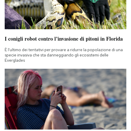
I conigli robot contro l’invasione di pitoni in Florida
È l'ultimo dei tentativi per provare a ridurre la popolazione di una
specie invasiva che sta danneggiando gli ecosistemi delle
Everglades