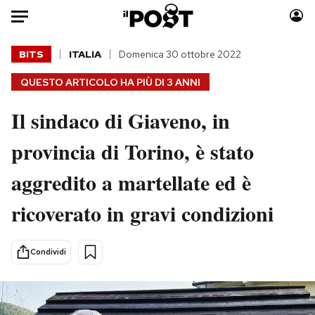
Auto
BITS
ITALIA
Domenica 30 ottobre 2022
QUESTO ARTICOLO HA PIÙ DI
3 ANNI
HOME
Il sindaco di Giaveno, in
Italia
Moda
Mondo
Libri
provincia di Torino, è stato
Politica
Consumismi
aggredito a martellate ed è
Tecnologia
Storie/Idee
Internet
Ok Boomer!
ricoverato in gravi condizioni
Scienza
Media
Cultura
Europa
Condividi
Economia
Altrecose
Sport
Mondiali calcio 2026