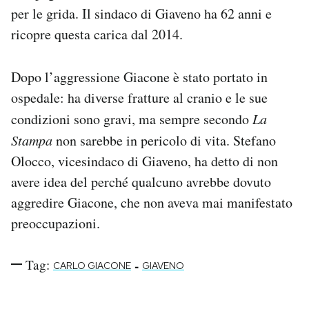
per le grida. Il sindaco di Giaveno ha 62 anni e
Notifiche mobile
Regala il Post
ricopre questa carica dal 2014.
Hai bisogno di aiuto?
Esci
Dopo l’aggressione Giacone è stato portato in
ospedale: ha diverse fratture al cranio e le sue
condizioni sono gravi, ma sempre secondo
La
Stampa
non sarebbe in pericolo di vita. Stefano
Olocco, vicesindaco di Giaveno, ha detto di non
avere idea del perché qualcuno avrebbe dovuto
aggredire Giacone, che non aveva mai manifestato
preoccupazioni.
Tag:
-
CARLO GIACONE
GIAVENO