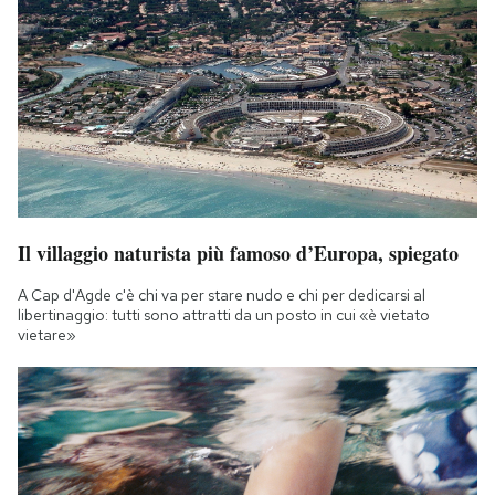
Il villaggio naturista più famoso d’Europa, spiegato
A Cap d'Agde c'è chi va per stare nudo e chi per dedicarsi al
libertinaggio: tutti sono attratti da un posto in cui «è vietato
vietare»