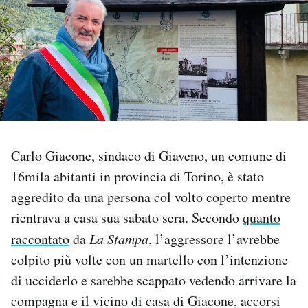
PODCAST
NEWSLETTER
I MIEI PREFERITI
Carlo Giacone, sindaco di Giaveno, un comune di
SHOP
16mila abitanti in provincia di Torino, è stato
aggredito da una persona col volto coperto mentre
CALENDARIO
rientrava a casa sua sabato sera. Secondo
quanto
raccontato
da
La Stampa
, l’aggressore l’avrebbe
AREA PERSONALE
colpito più volte con un martello con l’intenzione
di ucciderlo e sarebbe scappato vedendo arrivare la
Area Personale
compagna e il vicino di casa di Giacone, accorsi
Newsletter