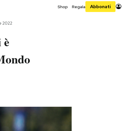
Abbonati
Shop
Regala
re 2022
 è
 Mondo