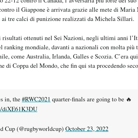
so 22-12 contro il Canada, l’avversaria più forte del suo
 contro il Giappone è arrivata grazie alle mete di Maria
ai tre calci di punizione realizzati da Michela Sillari.
 risultati ottenuti nel Sei Nazioni, negli ultimi anni l’Ita
el ranking mondiale, davanti a nazionali con molta più 
le, come Australia, Irlanda, Galles e Scozia. C’era qui
ne di Coppa del Mondo, che fin qui sta procedendo sec
s in, the
#RWC2021
quarter-finals are going to be 🔥
om/diXE61K3DU
d Cup (@rugbyworldcup)
October 23, 2022