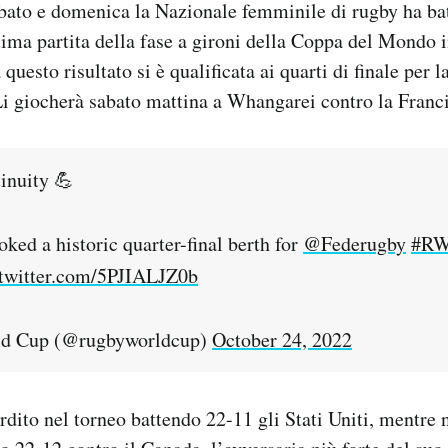
abato e domenica la Nazionale femminile di rugby ha bat
ima partita della fase a gironi della Coppa del Mondo 
questo risultato si è qualificata ai quarti di finale per 
 Li giocherà sabato mattina a Whangarei contro la Franci
inuity 💪
oked a historic quarter-final berth for
@Federugby
#RW
.twitter.com/5PJIALJZ0b
d Cup (@rugbyworldcup)
October 24, 2022
ordito nel torneo battendo 22-11 gli Stati Uniti, mentre 