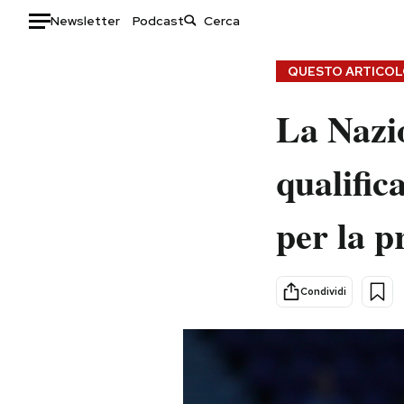
Newsletter
Podcast
Auto
QUESTO ARTICOLO
HOME
La Nazio
Italia
Moda
qualific
Mondo
Libri
Politica
Consumismi
per la p
Tecnologia
Storie/Idee
Internet
Ok Boomer!
Scienza
Media
Condividi
Cultura
Europa
Economia
Altrecose
Sport
Mondiali calcio 2026