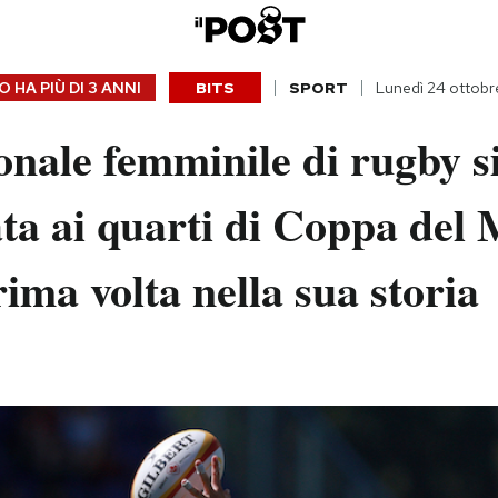
 HA PIÙ DI
3 ANNI
BITS
SPORT
Lunedì 24 ottob
nale femminile di rugby si
ata ai quarti di Coppa del
rima volta nella sua storia