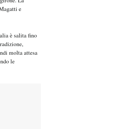
 girone. La
 Magatti e
lia è salita fino
tradizione,
ndi molta attesa
ondo le