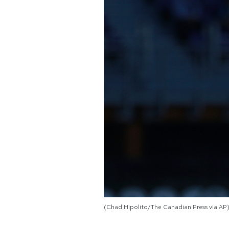
PODCAST
NEWSLETTER
I MIEI PREFERITI
SHOP
CALENDARIO
AREA PERSONALE
(Chad Hipolito/The Canadian Press via AP
Area Personale
Newsletter