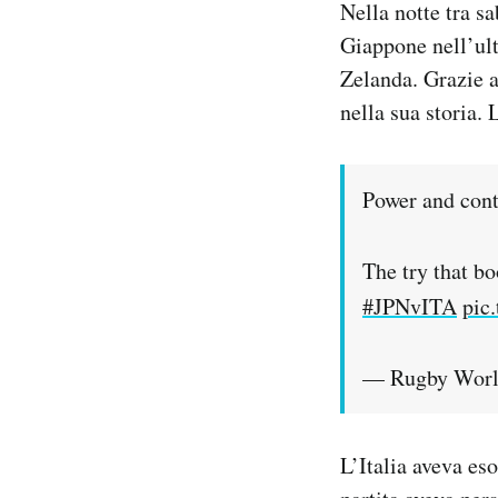
Nella notte tra s
Notifiche mobile
Giappone nell’ult
Regala il Post
Zelanda. Grazie a 
Hai bisogno di aiuto?
Esci
nella sua storia.
Power and cont
The try that bo
#JPNvITA
pic
— Rugby Worl
L’Italia aveva es