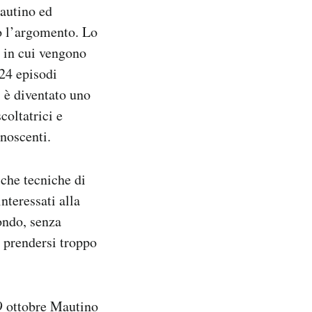
Mautino ed
o l’argomento. Lo
o in cui vengono
 24 episodi
 è diventato uno
coltatrici e
onoscenti.
iche tecniche di
nteressati alla
ondo, senza
a prendersi troppo
9 ottobre Mautino