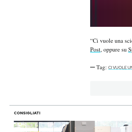
“Ci vuole una sci
Post
, oppure su
S
Tag:
CI VUOLE U
CONSIGLIATI