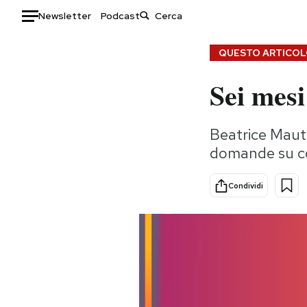
Newsletter
Podcast
Auto
QUESTO ARTICOLO
Sei mesi
HOME
Italia
Moda
Beatrice Maut
Mondo
Libri
domande su co
Politica
Consumismi
Tecnologia
Storie/Idee
Condividi
Internet
Ok Boomer!
Scienza
Media
Cultura
Europa
Economia
Altrecose
Sport
Mondiali calcio 2026