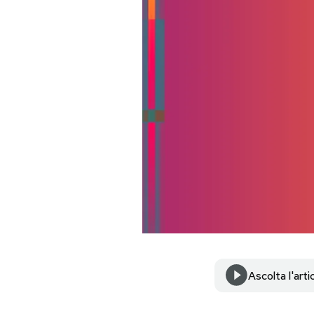
PODCAST
NEWSLETTER
I MIEI PREFERITI
SHOP
CALENDARIO
AREA PERSONALE
Ascolta l'arti
Area Personale
Newsletter