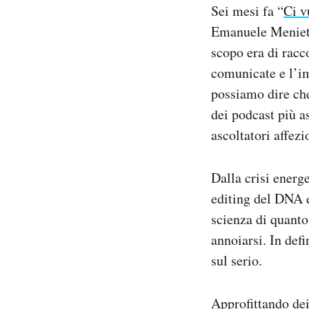
Sei mesi fa “
Ci v
Notifiche mobile
Emanuele Meniett
Regala il Post
Hai bisogno di aiuto?
scopo era di racc
Esci
comunicate e l’im
possiamo dire che
dei podcast più a
ascoltatori affez
Dalla crisi energ
editing del DNA e
scienza di quanto
annoiarsi. In def
sul serio.
Approfittando dei