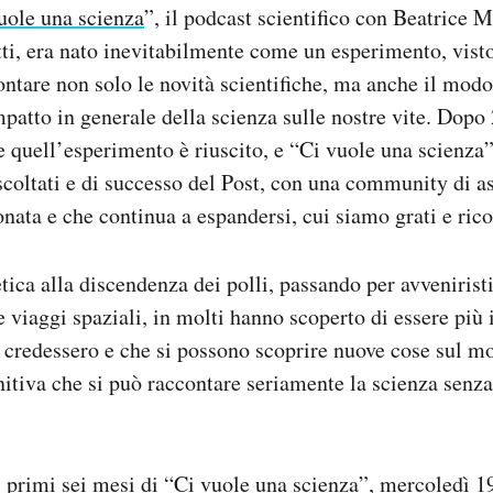
uole una scienza
”, il podcast scientifico con Beatrice 
i, era nato inevitabilmente come un esperimento, vist
ontare non solo le novità scientifiche, ma anche il mod
patto in generale della scienza sulle nostre vite. Dopo
 quell’esperimento è riuscito, e “Ci vuole una scienza”
scoltati e di successo del Post, con una community di as
ionata e che continua a espandersi, cui siamo grati e ric
etica alla discendenza dei polli, passando per avvenirist
 viaggi spaziali, in molti hanno scoperto di essere più i
 credessero e che si possono scoprire nuove cose sul m
initiva che si può raccontare seriamente la scienza senz
 primi sei mesi di “Ci vuole una scienza”, mercoledì 1