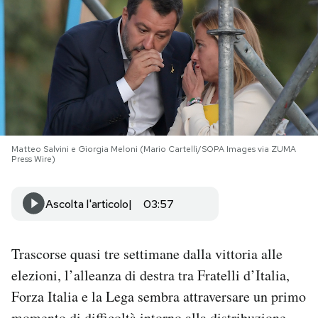
PODCAST
NEWSLETTER
I MIEI PREFERITI
Matteo Salvini e Giorgia Meloni (Mario Cartelli/SOPA Images via ZUMA
Press Wire)
SHOP
Ascolta l'articolo
03:57
CALENDARIO
Trascorse quasi tre settimane dalla vittoria alle
AREA PERSONALE
elezioni, l’alleanza di destra tra Fratelli d’Italia,
Area Personale
Forza Italia e la Lega sembra attraversare un primo
Newsletter
momento di difficoltà intorno alla distribuzione