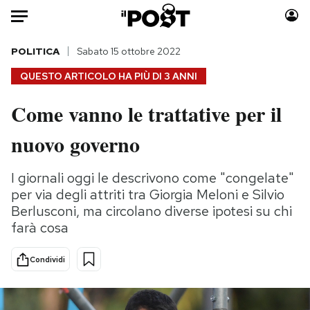
Auto
POLITICA
Sabato 15 ottobre 2022
QUESTO ARTICOLO HA PIÙ DI
3 ANNI
HOME
Come vanno le trattative per il
Italia
Moda
nuovo governo
Mondo
Libri
Politica
Consumismi
I giornali oggi le descrivono come "congelate"
Tecnologia
Storie/Idee
per via degli attriti tra Giorgia Meloni e Silvio
Internet
Ok Boomer!
Berlusconi, ma circolano diverse ipotesi su chi
Scienza
Media
farà cosa
Cultura
Europa
Economia
Altrecose
Condividi
Sport
Mondiali calcio 2026