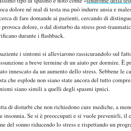
rissimo tipo di spasmo è noto come «
sindrome della tes
oca dolore né mal di testa ma può indurre ansia e males
 cerca di fare domande ai pazienti, cercando di distingue
e provoca dolore, o dal disturbo da stress post-traumatic
rificano durante i flashback.
paziente i sintomi si alleviarono rassicurandolo sul fatt
assunzione a breve termine di un aiuto per dormire. È pr
ato innescato da un aumento dello stress. Sebbene le ca
sta che esplode non siano state ancora del tutto compre
ismi siano simili a quelli degli spasmi ipnici.
atta di disturbi che non richiedono cure mediche, a me
 insonnia. Se si è preoccupati e si vuole prevenirli, il 
ene del sonno riducendo lo stress e rispettando un pro