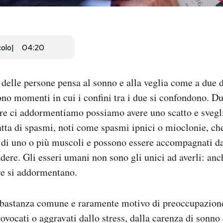
colo
04:20
delle persone pensa al sonno e alla veglia come a due di
ono momenti in cui i confini tra i due si confondono. D
re ci addormentiamo possiamo avere uno scatto e svegli
ratta di spasmi, noti come spasmi ipnici o mioclonie, c
 di uno o più muscoli e possono essere accompagnati da
dere. Gli esseri umani non sono gli unici ad averli: anc
re si addormentano.
bbastanza comune e raramente motivo di preoccupazion
ovocati o aggravati dallo stress, dalla carenza di sonn