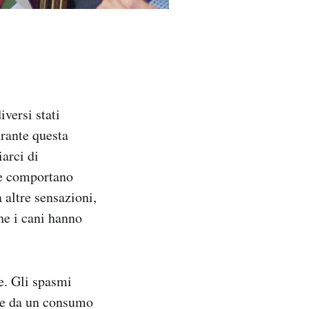
versi stati
urante questa
arci di
he comportano
 altre sensazioni,
he i cani hanno
e. Gli spasmi
o e da un consumo