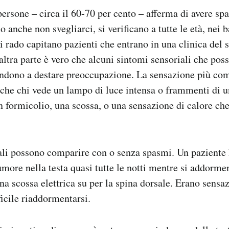
persone – circa il 60-70 per cento – afferma di avere spa
o anche non svegliarci, si verificano a tutte le età, ne
di rado capitano pazienti che entrano in una clinica del 
altra parte è vero che alcuni sintomi sensoriali che pos
ndono a destare preoccupazione. La sensazione più com
che chi vede un lampo di luce intensa o frammenti di u
n formicolio, una scossa, o una sensazione di calore che
ali possono comparire con o senza spasmi. Un paziente 
rumore nella testa quasi tutte le notti mentre si addorm
na scossa elettrica su per la spina dorsale. Erano sensaz
ficile riaddormentarsi.