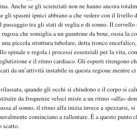
eina. Anche se gli scienziati non ne hanno ancora totalm
e gli spasmi ipnici abbiano a che vedere con il livello d
l passaggio tra gli stati di veglia e di sonno. Il cervello
e rugosa che somiglia a un guantone da boxe, ossia la co
 una piccola struttura tubolare, detta tronco encefalico,
lo spinale e regola i processi essenziali per la vita, co
deglutizione e il ritmo cardiaco. Gli esperti ritengono c
scati da un’attività instabile in questa regione mentre 
 rilassata, quando gli occhi si chiudono e il corpo si ca
stituite da frequenze veloci miste a un ritmo «alfa» d
assa al sonno, il ritmo alfa inizia invece a spezzarsi, si
neralmente cominciano a rallentare. È a questo punto c
 scatto.