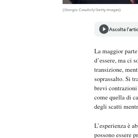
Notifiche mobile
(Giorgio Cosulich/Getty Images)
Regala il Post
Hai bisogno di aiuto?
Esci
Ascolta l'arti
La maggior parte 
d’essere, ma ci s
transizione, ment
soprassalto. Si t
brevi contrazioni
come quella di ca
degli scatti ment
L’esperienza è a
possono essere pr