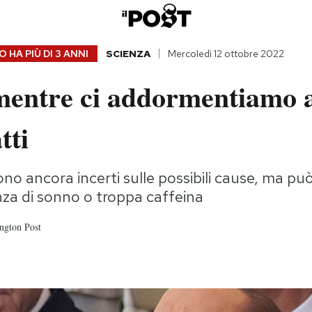
 HA PIÙ DI
3 ANNI
SCIENZA
Mercoledì 12 ottobre 2022
mentre ci addormentiamo
tti
sono ancora incerti sulle possibili cause, ma pu
enza di sonno o troppa caffeina
ngton Post