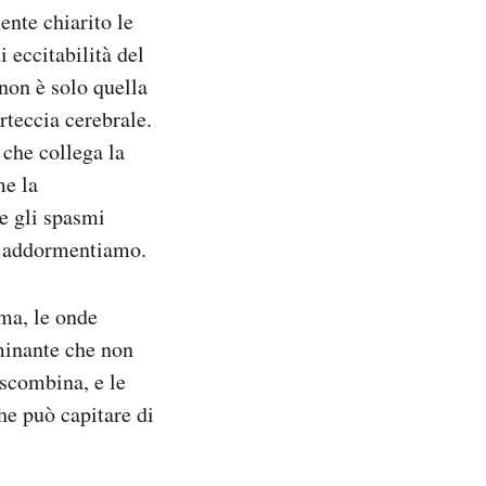
ente chiarito le
i eccitabilità del
 non è solo quella
rteccia cerebrale.
 che collega la
me la
he gli spasmi
ci addormentiamo.
lma, le onde
ominante che non
 scombina, e le
he può capitare di