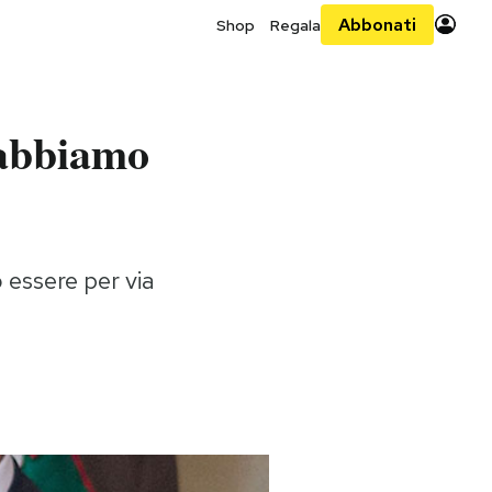
Abbonati
Shop
Regala
 abbiamo
ò essere per via