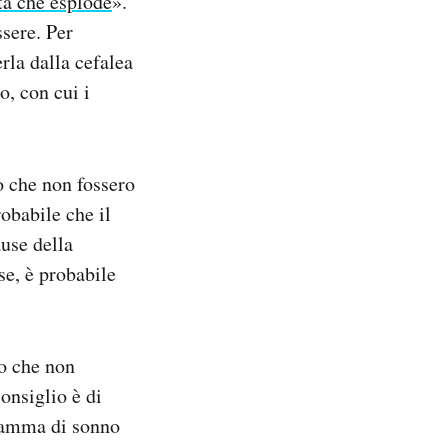
ta che esplode
».
sere. Per
rla dalla cefalea
o, con cui i
o che non fossero
obabile che il
use della
se, è probabile
no che non
consiglio è di
gramma di sonno