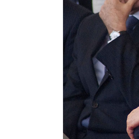
PODCAST
NEWSLETTER
I MIEI PREFERITI
SHOP
CALENDARIO
AREA PERSONALE
Area Personale
Newsletter