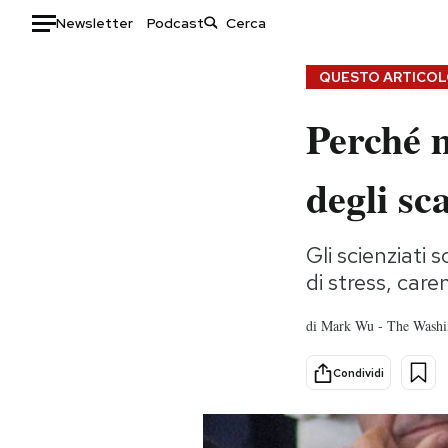
Newsletter
Podcast
Auto
QUESTO ARTICOLO
Perché 
HOME
Italia
Moda
degli sca
Mondo
Libri
Politica
Consumismi
Gli scienziati 
Tecnologia
Storie/Idee
di stress, car
Internet
Ok Boomer!
Scienza
Media
di
Mark Wu - The Washi
Cultura
Europa
Economia
Altrecose
Condividi
Sport
Mondiali calcio 2026