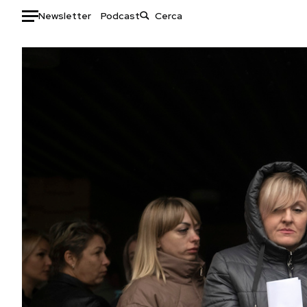
Newsletter
Podcast
Auto
HOME
Italia
Moda
Mondo
Libri
Politica
Consumismi
Tecnologia
Storie/Idee
Internet
Ok Boomer!
Scienza
Media
Cultura
Europa
Economia
Altrecose
Sport
Mondiali calcio 2026