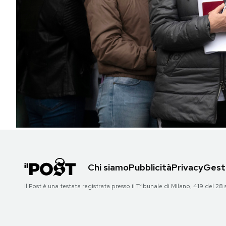
PODCAST
NEWSLETTER
I MIEI PREFERITI
SHOP
CALENDARIO
Chi siamo
Pubblicità
Privacy
Gesti
AREA PERSONALE
Il Post è una testata registrata presso il Tribunale di Milano, 419 del
Area Personale
Newsletter