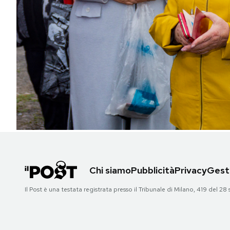
PODCAST
NEWSLETTER
I MIEI PREFERITI
SHOP
CALENDARIO
Chi siamo
Pubblicità
Privacy
Gesti
AREA PERSONALE
Il Post è una testata registrata presso il Tribunale di Milano, 419 del
Area Personale
Newsletter