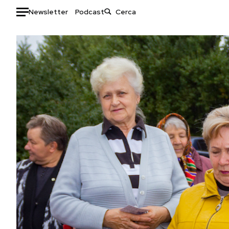
Newsletter
Podcast
Auto
HOME
Italia
Moda
Mondo
Libri
Politica
Consumismi
Tecnologia
Storie/Idee
Internet
Ok Boomer!
Scienza
Media
Cultura
Europa
Economia
Altrecose
Sport
Mondiali calcio 2026