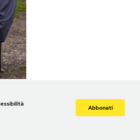
essibilità
Abbonati