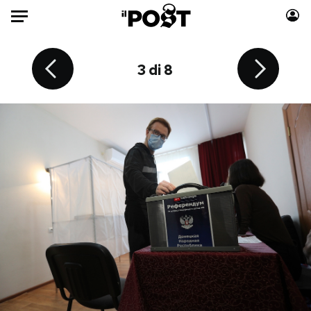
Auto
4 di 8
6 di 8
7 di 8
8 di 8
2 di 8
3 di 8
5 di 8
1 di 8
HOME
Italia
Moda
Mondo
Libri
Politica
Consumismi
Tecnologia
Storie/Idee
Internet
Ok Boomer!
Scienza
Media
Cultura
Europa
Economia
Altrecose
Sport
Mondiali calcio 2026