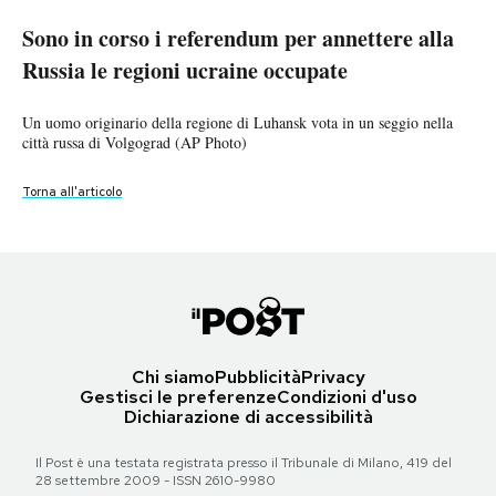
Sono in corso i referendum per annettere alla
Sono in corso i referendum per annettere alla
Sono in corso i referendum per annettere alla
Sono in corso i referendum per annettere alla
Sono in corso i referendum per annettere alla
Sono in corso i referendum per annettere alla
Sono in corso i referendum per annettere alla
Sono in corso i referendum per annettere alla
PODCAST
Russia le regioni ucraine occupate
Russia le regioni ucraine occupate
Russia le regioni ucraine occupate
Russia le regioni ucraine occupate
Russia le regioni ucraine occupate
Russia le regioni ucraine occupate
Russia le regioni ucraine occupate
Russia le regioni ucraine occupate
NEWSLETTER
Una donna originaria della regione di Luhansk vota in un seggio
Un uomo originario della regione di Luhansk vota in un seggio nella
Un uomo originario della regione di Luhansk vota in un seggio nella
Alcune persone in attesa di votare a Krasny Yar nella regione di
Alcune persone in attesa di votare nella città di Luhansk (AP Photo)
Una fila di persone in attesa di votare in un seggio allestito a Luhansk
Una donna vota in un seggio di Mariupol, nella regione di Donetsk (AP
Un soldato vota in un seggio di Luhansk (AP Photo)
allestito nella città russa di Volgograd (AP Photo)
città russa di Volgograd (AP Photo)
città russa di Volgograd (AP Photo)
Luhansk (AP Photo)
(AP Photo)
Photo)
Torna all'articolo
Torna all'articolo
I MIEI PREFERITI
Torna all'articolo
Torna all'articolo
Torna all'articolo
Torna all'articolo
Torna all'articolo
Torna all'articolo
SHOP
CALENDARIO
Chi siamo
Pubblicità
Privacy
Gestisci le preferenze
Condizioni d'uso
AREA PERSONALE
Dichiarazione di accessibilità
Area Personale
Il Post è una testata registrata presso il Tribunale di Milano, 419 del
28 settembre 2009 - ISSN 2610-9980
Newsletter