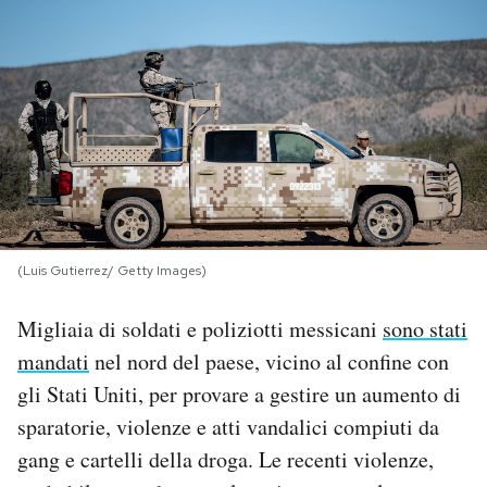
PODCAST
NEWSLETTER
I MIEI PREFERITI
SHOP
(Luis Gutierrez/ Getty Images)
Migliaia di soldati e poliziotti messicani
sono stati
CALENDARIO
mandati
nel nord del paese, vicino al confine con
gli Stati Uniti, per provare a gestire un aumento di
AREA PERSONALE
sparatorie, violenze e atti vandalici compiuti da
Area Personale
gang e cartelli della droga. Le recenti violenze,
Newsletter