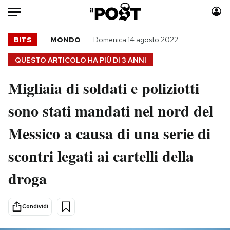
Auto
BITS
MONDO
Domenica 14 agosto 2022
QUESTO ARTICOLO HA PIÙ DI
3 ANNI
HOME
Migliaia di soldati e poliziotti
Italia
Moda
Mondo
Libri
sono stati mandati nel nord del
Politica
Consumismi
Messico a causa di una serie di
Tecnologia
Storie/Idee
Internet
Ok Boomer!
scontri legati ai cartelli della
Scienza
Media
droga
Cultura
Europa
Economia
Altrecose
Sport
Mondiali calcio 2026
Condividi