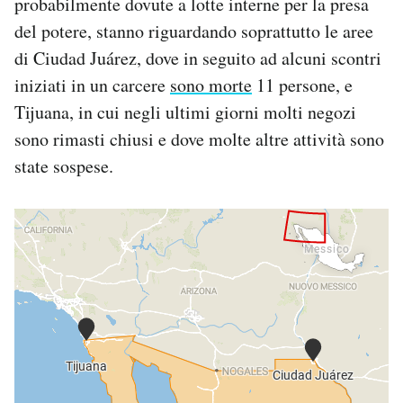
probabilmente dovute a lotte interne per la presa
Notifiche mobile
del potere, stanno riguardando soprattutto le aree
Regala il Post
di Ciudad Juárez, dove in seguito ad alcuni scontri
Hai bisogno di aiuto?
iniziati in un carcere
sono morte
11 persone, e
Esci
Tijuana, in cui negli ultimi giorni molti negozi
sono rimasti chiusi e dove molte altre attività sono
state sospese.