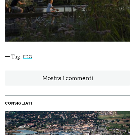
PODCAST
NEWSLETTER
I MIEI PREFERITI
Tag:
FDO
SHOP
Mostra i commenti
CALENDARIO
CONSIGLIATI
AREA PERSONALE
Area Personale
Newsletter