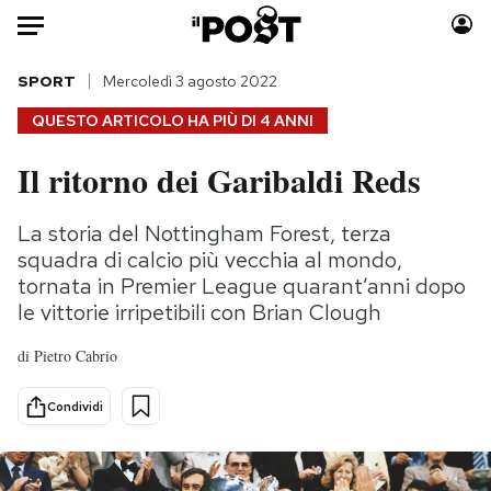
Auto
SPORT
Mercoledì 3 agosto 2022
QUESTO ARTICOLO HA PIÙ DI
4 ANNI
HOME
Il ritorno dei Garibaldi Reds
Italia
Moda
Mondo
Libri
La storia del Nottingham Forest, terza
Politica
Consumismi
squadra di calcio più vecchia al mondo,
Tecnologia
Storie/Idee
tornata in Premier League quarant’anni dopo
le vittorie irripetibili con Brian Clough
Internet
Ok Boomer!
Scienza
Media
di
Pietro Cabrio
Cultura
Europa
Economia
Altrecose
Condividi
Sport
Mondiali calcio 2026