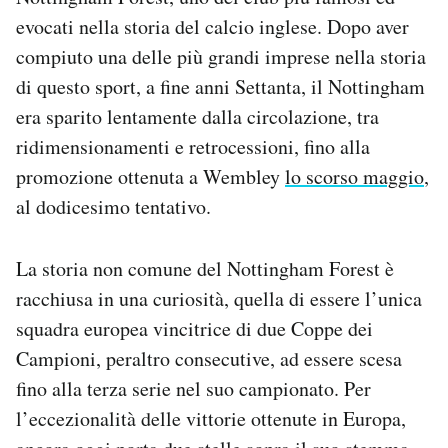
Notifiche mobile
evocati nella storia del calcio inglese. Dopo aver
Regala il Post
compiuto una delle più grandi imprese nella storia
Hai bisogno di aiuto?
di questo sport, a fine anni Settanta, il Nottingham
Esci
era sparito lentamente dalla circolazione, tra
ridimensionamenti e retrocessioni, fino alla
promozione ottenuta a Wembley
lo scorso maggio
,
al dodicesimo tentativo.
La storia non comune del Nottingham Forest è
racchiusa in una curiosità, quella di essere l’unica
squadra europea vincitrice di due Coppe dei
Campioni, peraltro consecutive, ad essere scesa
fino alla terza serie nel suo campionato. Per
l’eccezionalità delle vittorie ottenute in Europa,