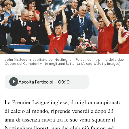
PODCAST
NEWSLETTER
I MIEI PREFERITI
John McGovern, capitano del Nottingham Forest, con la prima delle due
Coppe dei Campioni vinte negli anni Settanta (Allsport/Getty Images)
SHOP
Ascolta l'articolo
09:10
CALENDARIO
La Premier League inglese, il miglior campionato
AREA PERSONALE
di calcio al mondo, riprende venerdì e dopo 23
anni di assenza riavrà tra le sue venti squadre il
Area Personale
Newsletter
Nottingham Forest, uno dei club più famosi ed