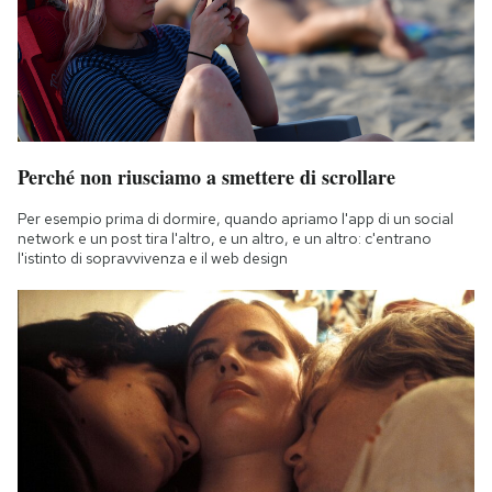
Notifiche mobile
Regala il Post
Hai bisogno di aiuto?
Esci
Perché non riusciamo a smettere di scrollare
Per esempio prima di dormire, quando apriamo l'app di un social
network e un post tira l'altro, e un altro, e un altro: c'entrano
l'istinto di sopravvivenza e il web design