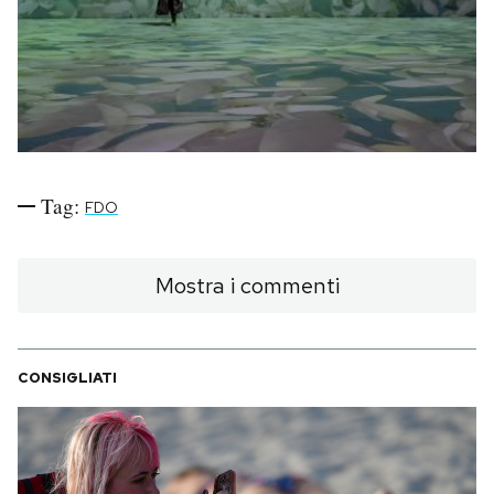
PODCAST
NEWSLETTER
I MIEI PREFERITI
Tag:
FDO
SHOP
Mostra i commenti
CALENDARIO
CONSIGLIATI
AREA PERSONALE
Area Personale
Newsletter