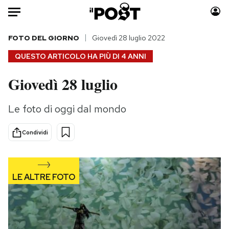
Auto
FOTO DEL GIORNO
Giovedì 28 luglio 2022
QUESTO ARTICOLO HA PIÙ DI
4 ANNI
HOME
Giovedì 28 luglio
Italia
Moda
Mondo
Libri
Le foto di oggi dal mondo
Politica
Consumismi
Tecnologia
Storie/Idee
Condividi
Internet
Ok Boomer!
Scienza
Media
Cultura
Europa
Economia
Altrecose
Sport
Mondiali calcio 2026