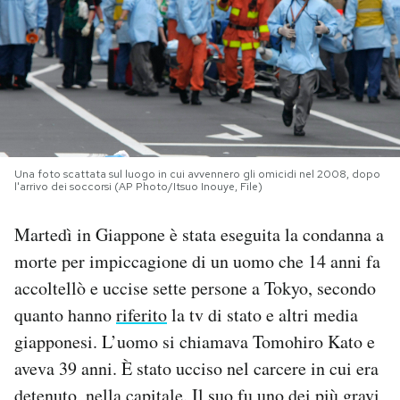
PODCAST
NEWSLETTER
I MIEI PREFERITI
Una foto scattata sul luogo in cui avvennero gli omicidi nel 2008, dopo
l'arrivo dei soccorsi (AP Photo/Itsuo Inouye, File)
SHOP
Martedì in Giappone è stata eseguita la condanna a
morte per impiccagione di un uomo che 14 anni fa
CALENDARIO
accoltellò e uccise sette persone a Tokyo, secondo
quanto hanno
riferito
la tv di stato e altri media
AREA PERSONALE
giapponesi. L’uomo si chiamava Tomohiro Kato e
aveva 39 anni. È stato ucciso nel carcere in cui era
Area Personale
Newsletter
detenuto, nella capitale. Il suo fu uno dei più gravi