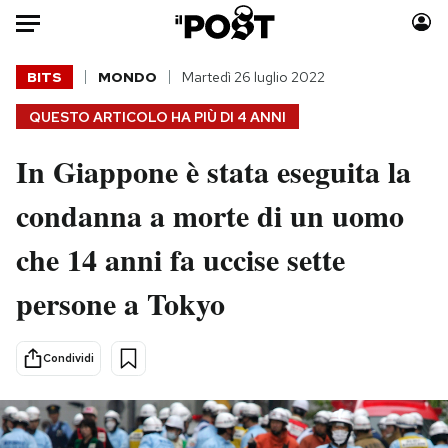
Auto
BITS
MONDO
Martedì 26 luglio 2022
QUESTO ARTICOLO HA PIÙ DI
4 ANNI
HOME
In Giappone è stata eseguita la
Italia
Moda
Mondo
Libri
condanna a morte di un uomo
Politica
Consumismi
che 14 anni fa uccise sette
Tecnologia
Storie/Idee
Internet
Ok Boomer!
persone a Tokyo
Scienza
Media
Cultura
Europa
Condividi
Economia
Altrecose
Sport
Mondiali calcio 2026