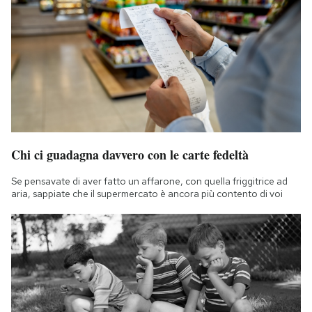
Chi ci guadagna davvero con le carte fedeltà
Se pensavate di aver fatto un affarone, con quella friggitrice ad
aria, sappiate che il supermercato è ancora più contento di voi