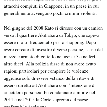
Notifiche mobile
attacchi compiuti in Giappone, in un paese in cui
Regala il Post
generalmente avvengono pochi crimini violenti.
Hai bisogno di aiuto?
Esci
Nel giugno del 2008 Kato si diresse con un camion
verso il quartiere Akihabara di Tokyo, che sapeva
essere molto frequentato per lo shopping. Dopo
avere cercato di investire diverse persone, scese dal
mezzo e armato di coltello ne uccise 7 e ne ferì
altre dieci. Alla polizia disse di non avere avuto
ragioni particolari per compiere le violenze:
aggiunse solo di essere «stanco della vita» e di
essersi diretto ad Akihabara con l’intenzione di
«uccidere persone». Fu condannato a morte nel
2011 e nel 2015 la Corte suprema del paese
confermò la decisione.