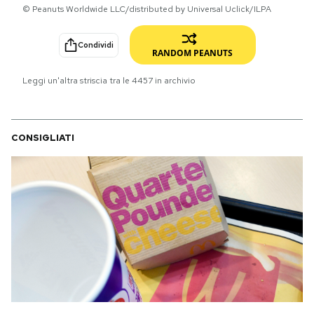
© Peanuts Worldwide LLC/distributed by Universal Uclick/ILPA
PODCAST
Condividi
RANDOM PEANUTS
NEWSLETTER
Leggi un'altra striscia tra le
4457
in archivio
I MIEI PREFERITI
CONSIGLIATI
SHOP
CALENDARIO
AREA PERSONALE
Area Personale
Newsletter