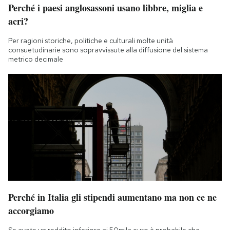
Perché i paesi anglosassoni usano libbre, miglia e
Notifiche mobile
acri?
Regala il Post
Hai bisogno di aiuto?
Per ragioni storiche, politiche e culturali molte unità
Esci
consuetudinarie sono sopravvissute alla diffusione del sistema
metrico decimale
Perché in Italia gli stipendi aumentano ma non ce ne
accorgiamo