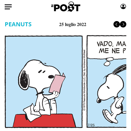
Auto
PEANUTS
25 luglio 2022
HOME
Italia
Moda
Mondo
Libri
Politica
Consumismi
Tecnologia
Storie/Idee
Internet
Ok Boomer!
Scienza
Media
Cultura
Europa
Economia
Altrecose
Sport
Mondiali calcio 2026