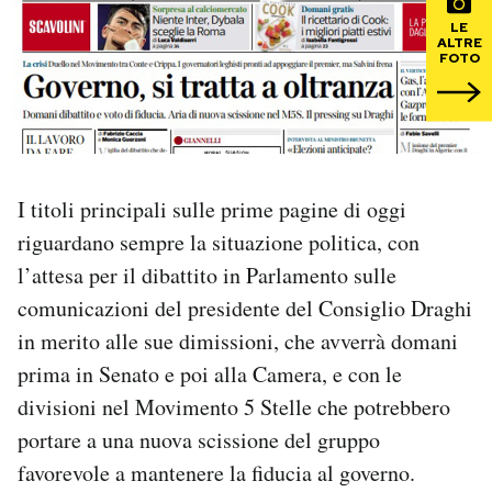
LE
ALTRE
PODCAST
FOTO
NEWSLETTER
I MIEI PREFERITI
I titoli principali sulle prime pagine di oggi
riguardano sempre la situazione politica, con
SHOP
l’attesa per il dibattito in Parlamento sulle
comunicazioni del presidente del Consiglio Draghi
CALENDARIO
in merito alle sue dimissioni, che avverrà domani
prima in Senato e poi alla Camera, e con le
divisioni nel Movimento 5 Stelle che potrebbero
AREA PERSONALE
portare a una nuova scissione del gruppo
Area Personale
favorevole a mantenere la fiducia al governo.
Newsletter