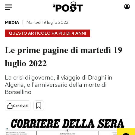
Auto
MEDIA
Martedì 19 luglio 2022
QUESTO ARTICOLO HA PIÙ DI
4 ANNI
HOME
Le prime pagine di martedì 19
Italia
Moda
luglio 2022
Mondo
Libri
Politica
Consumismi
La crisi di governo, il viaggio di Draghi in
Tecnologia
Storie/Idee
Algeria, e l'anniversario della morte di
Internet
Ok Boomer!
Borsellino
Scienza
Media
Cultura
Europa
Condividi
Economia
Altrecose
Sport
Mondiali calcio 2026