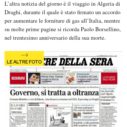
L’altra notizia del giorno è il viaggio in Algeria di
Notifiche mobile
Draghi, durante il quale è stato firmato un accordo
Regala il Post
Hai bisogno di aiuto?
per aumentare le forniture di gas all’Italia, mentre
Esci
su molte prime pagine si ricorda Paolo Borsellino,
nel trentesimo anniversario della sua morte.