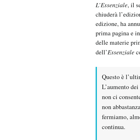
L’Essenziale
, il 
Notifiche mobile
chiuderà l’edizio
Regala il Post
Hai bisogno di aiuto?
edizione, ha annu
Esci
prima pagina e in
delle materie pri
dell’
Essenziale
c
Questo è l’ult
L’aumento dei p
non ci consente
non abbastanza 
fermiamo, alme
continua.