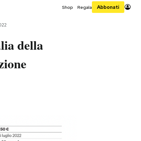
Abbonati
Shop
Regala
2022
lia della
izione