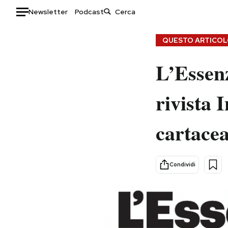
Newsletter
Podcast
Auto
QUESTO ARTICOLO
HOME
L’Essenz
Italia
Moda
rivista 
Mondo
Libri
Politica
Consumismi
cartace
Tecnologia
Storie/Idee
Internet
Ok Boomer!
Scienza
Media
Condividi
Cultura
Europa
Economia
Altrecose
Sport
Mondiali calcio 2026