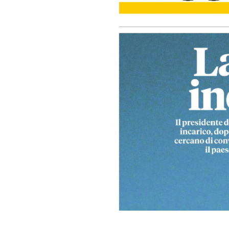
PODCAST
NEWSLETTER
I MIEI PREFERITI
SHOP
CALENDARIO
AREA PERSONALE
Area Personale
Newsletter