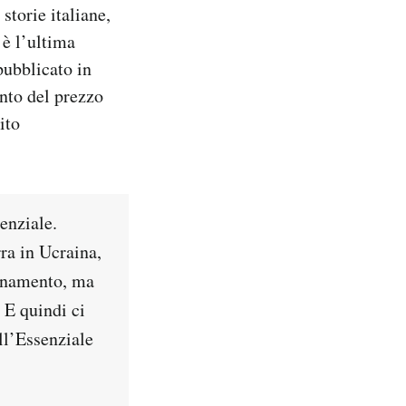
 storie italiane,
 è l’ultima
pubblicato in
ento del prezzo
ito
enziale.
ra in Ucraina,
bonamento, ma
. E quindi ci
ll’Essenziale